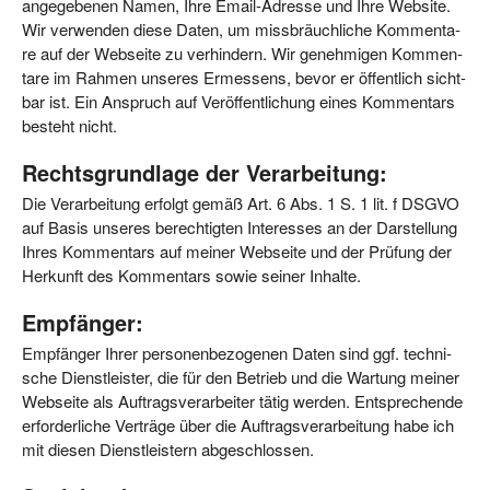
ange­ge­be­nen Namen, Ihre Email-Adres­se und Ihre Web­site.
Wir ver­wen­den die­se Daten, um miss­bräuch­li­che Kom­men­ta­
re auf der Web­sei­te zu ver­hin­dern. Wir geneh­mi­gen Kom­men­
ta­re im Rah­men unse­res Ermes­sens, bevor er öffent­lich sicht­
bar ist. Ein Anspruch auf Ver­öf­fent­li­chung eines Kom­men­tars
besteht nicht.
Rechtsgrundlage der Verarbeitung:
Die Ver­ar­bei­tung erfolgt gemäß Art. 6 Abs. 1 S. 1 lit. f DSGVO
auf Basis unse­res berech­tig­ten Inter­es­ses an der Dar­stel­lung
Ihres Kom­men­tars auf mei­ner Web­sei­te und der Prü­fung der
Her­kunft des Kom­men­tars sowie sei­ner Inhalte.
Empfänger:
Emp­fän­ger Ihrer per­so­nen­be­zo­ge­nen Daten sind ggf. tech­ni­
sche Dienst­leis­ter, die für den Betrieb und die War­tung mei­ner
Web­sei­te als Auf­trags­ver­ar­bei­ter tätig wer­den. Ent­spre­chen­de
erfor­der­li­che Ver­trä­ge über die Auf­trags­ver­ar­bei­tung habe ich
mit die­sen Dienst­leis­tern abgeschlossen.