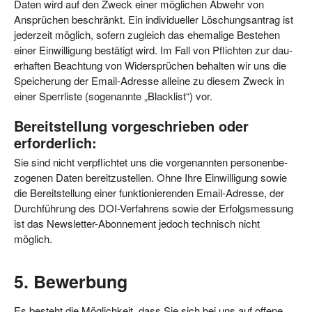
Daten wird auf den Zweck einer mög­li­chen Abwehr von
Ansprü­chen beschränkt. Ein indi­vi­du­el­ler Löschungs­an­trag ist
jeder­zeit mög­lich, sofern zugleich das ehe­ma­li­ge Bestehen
einer Ein­wil­li­gung bestä­tigt wird. Im Fall von Pflich­ten zur dau­
er­haf­ten Beach­tung von Wider­sprü­chen behal­ten wir uns die
Spei­che­rung der Email-Adres­se allei­ne zu die­sem Zweck in
einer Sperr­lis­te (soge­nann­te „Black­list“) vor.
Bereitstellung vorgeschrieben oder
erforderlich:
Sie sind nicht ver­pflich­tet uns die vor­ge­nann­ten per­so­nen­be­
zo­ge­nen Daten bereit­zu­stel­len. Ohne Ihre Ein­wil­li­gung sowie
die Bereit­stel­lung einer funk­tio­nie­ren­den Email-Adres­se, der
Durch­füh­rung des DOI-Ver­fah­rens sowie der Erfolgs­mes­sung
ist das News­let­ter-Abon­ne­ment jedoch tech­nisch nicht
möglich.
5. Bewerbung
Es besteht die Mög­lich­keit, dass Sie sich bei uns auf offe­ne