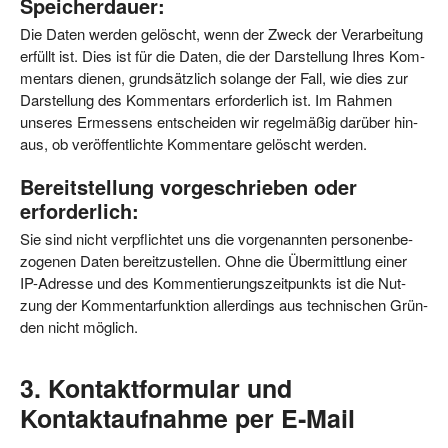
Speicherdauer:
Die Daten wer­den gelöscht, wenn der Zweck der Ver­ar­bei­tung
erfüllt ist. Dies ist für die Daten, die der Dar­stel­lung Ihres Kom­
men­tars die­nen, grund­sätz­lich solan­ge der Fall, wie dies zur
Dar­stel­lung des Kom­men­tars erfor­der­lich ist. Im Rah­men
unse­res Ermes­sens ent­schei­den wir regel­mä­ßig dar­über hin­
aus, ob ver­öf­fent­lich­te Kom­men­ta­re gelöscht werden.
Bereitstellung vorgeschrieben oder
erforderlich:
Sie sind nicht ver­pflich­tet uns die vor­ge­nann­ten per­so­nen­be­
zo­ge­nen Daten bereit­zu­stel­len. Ohne die Über­mitt­lung einer
IP-Adres­se und des Kom­men­tie­rungs­zeit­punkts ist die Nut­
zung der Kom­men­tar­funk­ti­on aller­dings aus tech­ni­schen Grün­
den nicht möglich.
3. Kontaktformular und
Kontaktaufnahme per E‑Mail