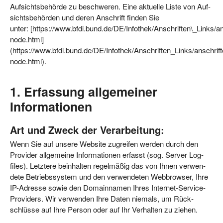
Auf­sichts­be­hör­de zu beschwe­ren. Eine aktu­el­le Lis­te von Auf­
sichts­be­hör­den und deren Anschrift fin­den Sie
unter: [https://www.bfdi.bund.de/DE/Infothek/Anschriften\_Links/an
node.html]
(https://www.bfdi.bund.de/DE/Infothek/Anschriften_Links/anschrift
node.html).
1. Erfassung allgemeiner
Informationen
Art und Zweck der Verarbeitung:
Wenn Sie auf unse­re Web­site zugrei­fen wer­den durch den
Pro­vi­der all­ge­mei­ne Infor­ma­tio­nen erfasst (sog. Ser­ver Log­
files). Letz­te­re beinhal­ten regel­mä­ßig das von Ihnen ver­wen­
de­te Betriebs­sys­tem und den ver­wen­de­ten Web­brow­ser, Ihre
IP-Adres­se sowie den Domain­na­men Ihres Inter­net-Ser­vice-
Pro­vi­ders. Wir ver­wen­den Ihre Daten nie­mals, um Rück­
schlüs­se auf Ihre Per­son oder auf Ihr Ver­hal­ten zu ziehen.