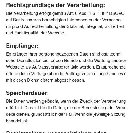
Rechtsgrundlage der Verarbeitung:
Die Ver­ar­bei­tung erfolgt gemäß Art. 6 Abs. 1 S. 1 lit. f DSGVO
auf Basis unse­res berech­tig­ten Inter­es­ses an der Ver­bes­se­
rung und Auf­recht­erhal­tung der Sta­bi­li­tät, Inte­gri­tät, Sicher­heit
und Funk­tio­na­li­tät der Website.
Empfänger:
Emp­fän­ger Ihrer per­so­nen­be­zo­ge­nen Daten sind ggf. tech­ni­
sche Dienst­leis­ter, die für den Betrieb und die War­tung unse­rer
Web­sei­te als Auf­trags­ver­ar­bei­ter tätig wer­den. Ent­spre­chen­de
erfor­der­li­che Ver­trä­ge über die Auf­trags­ver­ar­bei­tung haben wir
mit die­sen Dienst­leis­tern abgeschlossen.
Speicherdauer:
Die Daten wer­den gelöscht, wenn der Zweck der Ver­ar­bei­tung
erfüllt ist. Dies ist für die Daten, die der Bereit­stel­lung der Web­
sei­te die­nen, grund­sätz­lich der Fall, wenn die jewei­li­ge Sit­zung
been­det ist.