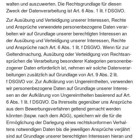
wal­ten und aus­zu­wer­ten. Die Rechts­grund­la­ge für die­sen
Zweck der Daten­ver­ar­bei­tung ist Art. 6 Abs. 1 lit. f DSGVO.
Zur Aus­übung und Ver­tei­di­gung unse­rer Inter­es­sen, Rech­te
und Ansprü­che ver­wen­de­te per­so­nen­be­zo­ge­ne Daten ver­ar­
bei­ten wir auf Grund­la­ge unse­rer berech­tig­ten Inter­es­sen an
der Aus­übung und Ver­tei­di­gung unse­rer Inter­es­sen, Rech­te
und Ansprü­che nach Art. 6 Abs. 1 lit. f DSGVO. Wenn für zur
Gel­tend­ma­chung, Aus­übung oder Ver­tei­di­gung von Rechts­an­
sprü­chen die Ver­ar­bei­tung beson­de­rer Kate­go­rien per­so­nen­be­
zo­ge­ner Daten erfor­der­lich ist, neh­men wir sol­che Daten­ver­ar­
bei­tun­gen zusätz­lich auf Grund­la­ge von Art. 9 Abs. 2 lit.
f DSGVO vor. Zur Auf­klä­rung von Unge­reimt­hei­ten, ver­wen­den
wir per­so­nen­be­zo­ge­ne Daten auf Grund­la­ge unse­rer Inter­es­
sen an der Auf­klä­rung von Unge­reimt­hei­ten basie­rend auf Art.
6 Abs. 1 lit. f DSGVO. Da Ihrer­seits gegen­über uns Ansprü­che
aus dem Bewer­bungs­ver­fah­ren gel­tend gemacht wer­den
könn­ten (bspw. nach dem AGG), spei­chern wir die für die
Ermög­li­chung der Dar­le­gung eines rechts­kon­for­men Ver­hal­
tens not­wen­di­gen Daten bis die jewei­li­gen Ansprü­che ver­jährt
sind auf Grund­la­ge unse­rer berech­tig­ten Inter­es­sen hier­an und