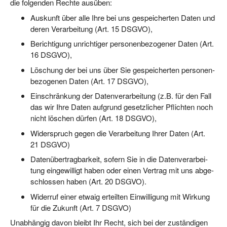
die fol­gen­den Rech­te ausüben:
Aus­kunft über alle Ihre bei uns gespei­cher­ten Daten und
deren Ver­ar­bei­tung (Art. 15 DSGVO),
Berich­ti­gung unrich­ti­ger per­so­nen­be­zo­ge­ner Daten (Art.
16 DSGVO),
Löschung der bei uns über Sie gespei­cher­ten per­so­nen­
be­zo­ge­nen Daten (Art. 17 DSGVO),
Ein­schrän­kung der Daten­ver­ar­bei­tung (z.B. für den Fall
das wir Ihre Daten auf­grund gesetz­li­cher Pflich­ten noch
nicht löschen dür­fen (Art. 18 DSGVO),
Wider­spruch gegen die Ver­ar­bei­tung Ihrer Daten (Art.
21 DSGVO)
Daten­über­trag­bar­keit, sofern Sie in die Daten­ver­ar­bei­
tung ein­ge­wil­ligt haben oder einen Ver­trag mit uns abge­
schlos­sen haben (Art. 20 DSGVO).
Wider­ruf einer etwa­ig erteil­ten Ein­wil­li­gung mit Wir­kung
für die Zukunft (Art. 7 DSGVO)
Unab­hän­gig davon bleibt Ihr Recht, sich bei der zustän­di­gen