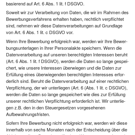
basie­rend auf Art. 6 Abs. 1 lit. f DSGVO.
Soweit wir zur Ver­ar­bei­tung von Daten, die wir im Rah­men des
Bewer­bungs­ver­fah­rens erhal­ten haben, recht­lich ver­pflich­tet
sind, neh­men wir die­se Daten­ver­ar­bei­tun­gen auf Grund­la­ge
von Art. 6 Abs. 1 lit. c DSGVO vor.
Wenn Ihre Bewer­bung erfolg­reich war, wer­den wir Ihre Bewer­
bungs­un­ter­la­gen in Ihrer Per­so­nal­ak­te spei­chern. Wenn die
Daten­ver­ar­bei­tung auf unse­ren berech­tig­ten Inter­es­sen beruht
(Art. 6 Abs. 1 lit. f DSGVO), wer­den die Daten so lan­ge gespei­
chert, wie unse­re Inter­es­sen über­wie­gen und die Daten zur
Erfül­lung eines über­wie­gen­den berech­tig­ten Inter­es­ses erfor­
der­lich sind. Beruht die Daten­ver­ar­bei­tung auf einer recht­li­chen
Ver­pflich­tung, der wir unter­lie­gen (Art. 6 (Abs. 1 lit. c DSGVO),
wer­den die Daten so lan­ge gespei­chert wie dies zur Erfül­lung
unse­rer recht­li­chen Ver­pflich­tung erfor­der­lich ist. Wir unter­lie­
gen z.B. den in den Steu­er­ge­set­zen vor­ge­se­he­nen
Aufbewahrungsfristen.
Sofern Ihre Bewer­bung nicht erfolg­reich war, wer­den wir die­se
inner­halb von sechs Mona­ten nach der Ent­schei­dung über die