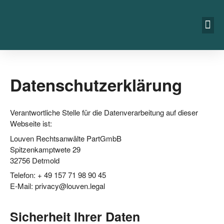
Datenschutzerklärung
Ver­ant­wort­li­che Stel­le für die Daten­ver­ar­bei­tung auf die­ser
Web­sei­te ist:
Lou­ven Rechts­an­wäl­te PartGmbB
Spit­zen­kampt­we­te 29
32756 Det­mold
Tele­fon: + 49 157 71 98 90 45
E‑Mail: privacy@​louven.​legal
Sicherheit Ihrer Daten