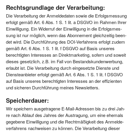
Rechtsgrundlage der Verarbeitung:
Die Ver­ar­bei­tung der Anmel­de­da­ten sowie die Erfolgs­mes­sung
erfolgt gemäß Art. 6 Abs. 1 S. 1 lit. a DSGVO im Rah­men Ihrer
Ein­wil­li­gung. Ein Wider­ruf der Ein­wil­li­gung in die Erfolgs­mes­
sung ist nur mög­lich, wenn das Abon­ne­ment gleich­zei­tig been­
det wird. Die Durch­füh­rung des DOI-Ver­fah­rens erfolgt zudem
gemäß Art. 6 Abs. 1 S. 1 lit. f DSGVO auf Basis unse­res
berech­tig­ten Inter­es­ses an Direkt­mar­ke­ting, sofern und soweit
die­ses gesetz­lich, z.B. im Fall von Bestands­kun­den­wer­bung,
erlaubt ist. Die Ver­ar­bei­tung durch ein­ge­setz­te Diens­te und
Diens­te­an­bie­ter erfolgt gemäß Art. 6 Abs. 1 S. 1 lit. f DSGVO
auf Basis unse­res berech­tig­ten Inter­es­ses an der effi­zi­en­ten
und siche­ren Durch­füh­rung mei­nes Newsletters.
Speicherdauer:
Wir spei­chern aus­ge­tra­ge­ne E‑Mail-Adres­sen bis zu drei Jah­
re nach Ablauf des Jah­res der Aus­tra­gung, um eine ehe­mals
gege­be­ne Ein­wil­li­gung und die Recht­mä­ßig­keit des Anmel­de­
ver­fah­rens nach­wei­sen zu kön­nen. Die Ver­ar­bei­tung die­ser