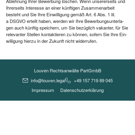
Ableh­nung Ihrer Bewer­bung löschen. Wenn unse­rer­seits und
Ihrer­seits Inter­es­se an einer künf­ti­gen Zusam­men­ar­beit
besteht und Sie Ihre Ein­wil­li­gung gemäß Art. 6 Abs. 1 lit.
a DSGVO erteilt haben, wer­den wir Ihre Bewer­bungs­un­ter­la­
gen auch künf­tig spei­chern, um Sie bezüg­lich vakan­ter, für Sie
rele­van­ter Stel­len kon­tak­tie­ren zu kön­nen, sofern Sie Ihre Ein­
wil­li­gung hier­zu in der Zukunft nicht widerrufen.
Louven Rechtsanwälte PartGmbB
info@louven.legal
+49 157 719 89 045
Impressum
Datenschutzerklärung