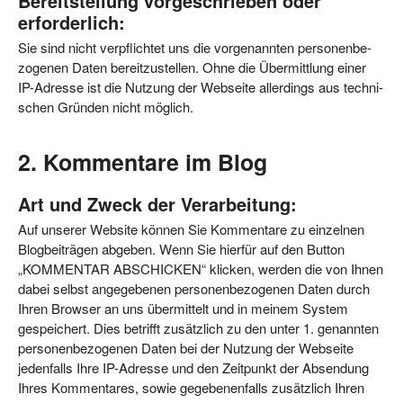
Bereitstellung vorgeschrieben oder
erforderlich:
Sie sind nicht ver­pflich­tet uns die vor­ge­nann­ten per­so­nen­be­
zo­ge­nen Daten bereit­zu­stel­len. Ohne die Über­mitt­lung einer
IP-Adres­se ist die Nut­zung der Web­sei­te aller­dings aus tech­ni­
schen Grün­den nicht möglich.
2. Kommentare im Blog
Art und Zweck der Verarbeitung:
Auf unse­rer Web­site kön­nen Sie Kom­men­ta­re zu ein­zel­nen
Blog­bei­trä­gen abge­ben. Wenn Sie hier­für auf den But­ton
„KOM­MEN­TAR ABSCHI­CKEN“ kli­cken, wer­den die von Ihnen
dabei selbst ange­ge­be­nen per­so­nen­be­zo­ge­nen Daten durch
Ihren Brow­ser an uns über­mit­telt und in mei­nem Sys­tem
gespei­chert. Dies betrifft zusätz­lich zu den unter 1. genann­ten
per­so­nen­be­zo­ge­nen Daten bei der Nut­zung der Web­sei­te
jeden­falls Ihre IP-Adres­se und den Zeit­punkt der Absen­dung
Ihres Kom­men­ta­res, sowie gege­be­nen­falls zusätz­lich Ihren