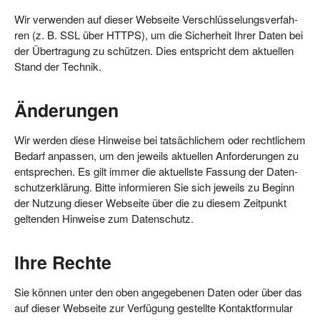
Wir ver­wen­den auf die­ser Web­sei­te Ver­schlüs­se­lungs­ver­fah­
ren (z. B. SSL über HTTPS), um die Sicher­heit Ihrer Daten bei
der Über­tra­gung zu schüt­zen. Dies ent­spricht dem aktu­el­len
Stand der Technik.
Änderungen
Wir wer­den die­se Hin­wei­se bei tat­säch­li­chem oder recht­li­chem
Bedarf anpas­sen, um den jeweils aktu­el­len Anfor­de­run­gen zu
ent­spre­chen. Es gilt immer die aktu­ells­te Fas­sung der Daten­
schutz­er­klä­rung. Bit­te infor­mie­ren Sie sich jeweils zu Beginn
der Nut­zung die­ser Web­sei­te über die zu die­sem Zeit­punkt
gel­ten­den Hin­wei­se zum Datenschutz.
Ihre Rechte
Sie kön­nen unter den oben ange­ge­be­nen Daten oder über das
auf die­ser Web­sei­te zur Ver­fü­gung gestell­te Kon­takt­for­mu­lar