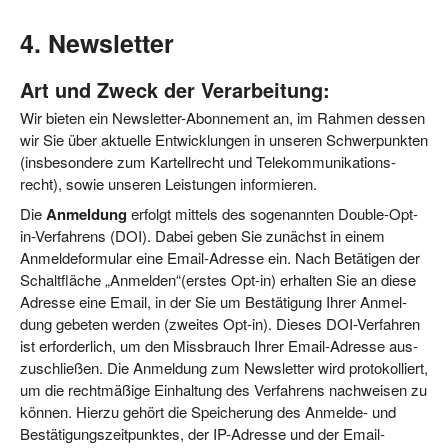
4. Newsletter
Art und Zweck der Verarbeitung:
Wir bie­ten ein News­let­ter-Abon­ne­ment an, im Rah­men des­sen
wir Sie über aktu­el­le Ent­wick­lun­gen in unse­ren Schwer­punk­ten
(ins­be­son­de­re zum Kar­tell­recht und Tele­kom­mu­ni­ka­ti­ons­
recht), sowie unse­ren Leis­tun­gen informieren.
Die
Anmel­dung
erfolgt mit­tels des soge­nann­ten Dou­ble-Opt-
in-Ver­fah­rens (DOI). Dabei geben Sie zunächst in einem
Anmel­de­for­mu­lar eine Email-Adres­se ein. Nach Betä­ti­gen der
Schalt­flä­che „Anmelden“(erstes Opt-in) erhal­ten Sie an die­se
Adres­se eine Email, in der Sie um Bestä­ti­gung Ihrer Anmel­
dung gebe­ten wer­den (zwei­tes Opt-in). Die­ses DOI-Ver­fah­ren
ist erfor­der­lich, um den Miss­brauch Ihrer Email-Adres­se aus­
zu­schlie­ßen. Die Anmel­dung zum News­let­ter wird pro­to­kol­liert,
um die recht­mä­ßi­ge Ein­hal­tung des Ver­fah­rens nach­wei­sen zu
kön­nen. Hier­zu gehört die Spei­che­rung des Anmel­de- und
Bestä­ti­gungs­zeit­punk­tes, der IP-Adres­se und der Email-