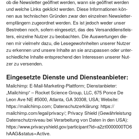
ob die News­let­ter geöff­net wer­den, wann sie geöff­net wer­den
und wel­che Links geklickt wer­den. Die­se Infor­ma­tio­nen kön­
nen aus tech­ni­schen Grün­den zwar den ein­zel­nen News­let­ter­
emp­fän­gern zuge­ord­net wer­den. Es ist jedoch weder unser
Bestre­ben noch, sofern ein­ge­setzt, das des Ver­sand­dienst­leis­
ters, ein­zel­ne Nut­zer zu beob­ach­ten. Die Aus­wer­tun­gen die­
nen mir viel­mehr dazu, die Lese­ge­wohn­hei­ten unse­rer Nut­zer
zu erken­nen und unse­re Inhal­te an sie anzu­pas­sen oder unter­
schied­li­che Inhal­te ent­spre­chend den Inter­es­sen unse­rer Nut­
zer zu versenden.
Eingesetzte Dienste und Diensteanbieter:
Mailchimp: E‑Mail-Mar­ke­ting-Platt­form; Dienst­an­bie­ter:
„Mailchimp“ – Rocket Sci­ence Group, LLC, 675 Pon­ce De
Leon Ave NE #5000, Atlan­ta, GA 30308, USA; Web­site:
https://​mailchimp​.com; Daten­schutz­er­klä­rung: https://​
mailchimp​.com/​l​e​g​a​l​/​p​r​i​v​a​cy/; Pri­va­cy Shield (Gewähr­leis­tung
Daten­schutz­ni­veau bei Ver­ar­bei­tung von Daten in den USA):
https://​www​.pri​va​cys​hield​.gov/​p​a​r​t​i​c​i​p​a​n​t​?​i​d​=​a​2​z​t​0​0​0​0​0​0​0​T​O​6​
h​A​A​G​&​s​t​a​t​u​s​=​A​c​t​ive.