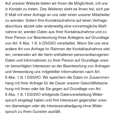
Auf unse­rer Web­site bie­ten wir Ihnen die Mög­lich­keit, mit uns
in Kon­takt zu tre­ten. Des Wei­te­ren steht es Ihnen frei, sich per
E‑Mail mit einer Anfra­ge an uns oder einen unse­rer Mit­ar­bei­ter
zu wen­den. Sofern Ihre Kon­takt­auf­nah­me auf einen Ver­trags­
ab­schluss abzielt oder ander­wei­tig eine vor­ver­trag­li­che Maß­
nah­me ist, wer­den Daten aus Ihrer Kon­takt­auf­nah­me und zu
Ihrer Per­son zur Beant­wor­tung Ihres Anlie­gens auf Grund­la­ge
von Art. 6 Abs. 1 lit. b DSGVO ver­ar­bei­tet. Wenn Sie uns eine
ande­re Art von Anfra­ge im Rah­men der Kon­takt­auf­nah­me stel­
len, ver­wen­den wir die hier­in ent­hal­te­nen per­so­nen­be­zo­ge­nen
Daten und Infor­ma­tio­nen zu Ihrer Per­son auf Grund­la­ge unse­
rer berech­tig­ten Inter­es­sen an der Beant­wor­tung von Anfra­gen
und Ver­wen­dung uns mit­ge­teil­ter Infor­ma­tio­nen nach Art.
6 Abs. 1 lit. f DSGVO. Wir spei­chern die Daten im Zusam­men­
hang mit Ihrer Anfra­ge für die Dau­er unse­rer Geschäfts­be­zie­
hung mit Ihnen oder bis Sie gegen auf Grund­la­ge von Art.
6 Abs. 1 lit. f DSGVO erfol­gen­de Daten­ver­ar­bei­tung Wider­
spruch ein­ge­legt haben und Ihre Inter­es­sen gegen­über unse­
ren über­wie­gen oder die Inter­es­sen­ab­wä­gung ohne Wider­
spruch zu Ihren Guns­ten ausfällt.