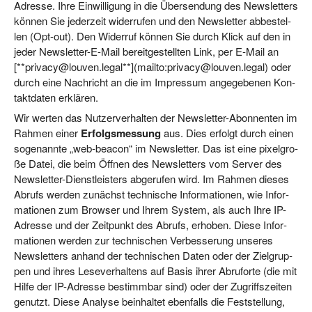
Adres­se. Ihre Ein­wil­li­gung in die Über­sen­dung des News­let­ters
kön­nen Sie jeder­zeit wider­ru­fen und den News­let­ter abbe­stel­
len (Opt-out). Den Wider­ruf kön­nen Sie durch Klick auf den in
jeder News­let­ter-E-Mail bereit­ge­stell­ten Link, per E‑Mail an
[**privacy@louven.legal**](mailto:privacy@louven.legal) oder
durch eine Nach­richt an die im Impres­sum ange­ge­be­nen Kon­
takt­da­ten erklären.
Wir wer­ten das Nut­zer­ver­hal­ten der News­let­ter-Abon­nen­ten im
Rah­men einer
Erfolgs­mes­sung
aus. Dies erfolgt durch einen
soge­nann­te „web-bea­con“ im News­let­ter. Das ist eine pixel­gro­
ße Datei, die beim Öff­nen des News­let­ters vom Ser­ver des
News­let­ter-Dienst­leis­ters abge­ru­fen wird. Im Rah­men die­ses
Abrufs wer­den zunächst tech­ni­sche Infor­ma­tio­nen, wie Infor­
ma­tio­nen zum Brow­ser und Ihrem Sys­tem, als auch Ihre IP-
Adres­se und der Zeit­punkt des Abrufs, erho­ben. Die­se Infor­
ma­tio­nen wer­den zur tech­ni­schen Ver­bes­se­rung unse­res
News­let­ters anhand der tech­ni­schen Daten oder der Ziel­grup­
pen und ihres Lese­ver­hal­tens auf Basis ihrer Abruf­or­te (die mit
Hil­fe der IP-Adres­se bestimm­bar sind) oder der Zugriffs­zei­ten
genutzt. Die­se Ana­ly­se beinhal­tet eben­falls die Fest­stel­lung,