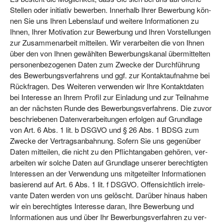
Stel­len oder initia­tiv bewer­ben. Inner­halb Ihrer Bewer­bung kön­
nen Sie uns Ihren Lebens­lauf und wei­te­re Infor­ma­tio­nen zu
Ihnen, Ihrer Moti­va­ti­on zur Bewer­bung und Ihren Vor­stel­lun­gen
zur Zusam­men­ar­beit mit­tei­len. Wir ver­ar­bei­ten die von Ihnen
über den von Ihnen gewähl­ten Bewer­bungs­ka­nal über­mit­tel­ten
per­so­nen­be­zo­ge­nen Daten zum Zwe­cke der Durch­füh­rung
des Bewer­bungs­ver­fah­rens und ggf. zur Kon­takt­auf­nah­me bei
Rück­fra­gen. Des Wei­te­ren ver­wen­den wir Ihre Kon­takt­da­ten
bei Inter­es­se an Ihrem Pro­fil zur Ein­la­dung und zur Teil­nah­me
an der nächs­ten Run­de des Bewer­bungs­ver­fah­rens. Die zuvor
beschrie­be­nen Daten­ver­ar­bei­tun­gen erfol­gen auf Grund­la­ge
von Art. 6 Abs. 1 lit. b DSGVO und § 26 Abs. 1 BDSG zum
Zwe­cke der Ver­trags­an­bah­nung. Sofern Sie uns gegen­über
Daten mit­tei­len, die nicht zu den Pflicht­an­ga­ben gehö­ren, ver­
ar­bei­ten wir sol­che Daten auf Grund­la­ge unse­rer berech­tig­ten
Inter­es­sen an der Ver­wen­dung uns mit­ge­teil­ter Infor­ma­tio­nen
basie­rend auf Art. 6 Abs. 1 lit. f DSGVO. Offen­sicht­lich irrele­
van­te Daten wer­den von uns gelöscht. Dar­über hin­aus haben
wir ein berech­tig­tes Inter­es­se dar­an, Ihre Bewer­bung und
Infor­ma­tio­nen aus und über Ihr Bewer­bungs­ver­fah­ren zu ver­