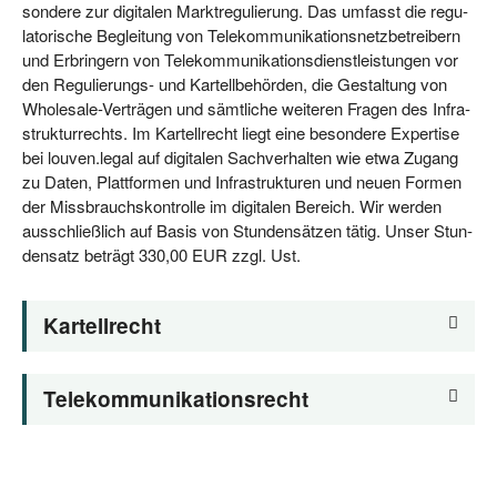
son­de­re zur digi­ta­len Markt­re­gu­lie­rung. Das umfasst die regu­
la­to­ri­sche Beglei­tung von Tele­kom­mu­ni­ka­ti­ons­netz­be­trei­bern
und Erbrin­gern von Tele­kom­mu­ni­ka­ti­ons­dienst­leis­tun­gen vor
den Regu­lie­rungs- und Kar­tell­be­hör­den, die Gestal­tung von
Who­le­sa­le-Ver­trä­gen und sämt­li­che wei­te­ren Fra­gen des Infra­
struk­tur­rechts. Im Kar­tell­recht liegt eine beson­de­re Exper­ti­se
bei lou​ven​.legal auf digi­ta­len Sach­ver­hal­ten wie etwa Zugang
zu Daten, Platt­for­men und Infra­struk­tu­ren und neu­en For­men
der Miss­brauchs­kon­trol­le im digi­ta­len Bereich. Wir wer­den
aus­schließ­lich auf Basis von Stun­den­sät­zen tätig. Unser Stun­
den­satz beträgt 330,00 EUR zzgl. Ust.
Kar­tell­recht
Tele­kom­mu­ni­ka­ti­ons­recht