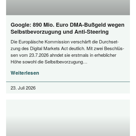
Google: 890 Mio. Euro DMA-Bußgeld wegen
Selbstbevorzugung und Anti-Steering
Die Euro­päi­sche Kom­mis­si­on ver­schärft die Durch­set­
zung des Digi­tal Mar­kets Act deut­lich. Mit zwei Beschlüs­
sen vom 23.7.2026 ahn­det sie erst­mals in erheb­li­cher
Höhe sowohl die Selbstbevorzugung…
Weiterlesen
23. Juli 2026