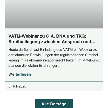
VATM-Webinar zu GIA, DNA und TKG:
Streitbeilegung zwischen Anspruch und
Praxis
Heu­te durf­te ich auf Ein­la­dung des VATM ein Web­i­nar zu
den aktu­el­len Ent­wick­lun­gen der regu­la­to­ri­schen Streit­bei­
le­gung im Tele­kom­mu­ni­ka­ti­ons­recht hal­ten. Im Mit­tel­punkt
stan­den die letz­ten Erfahrungen…
Weiterlesen
8. Juli 2026
Alle Bei­trä­ge