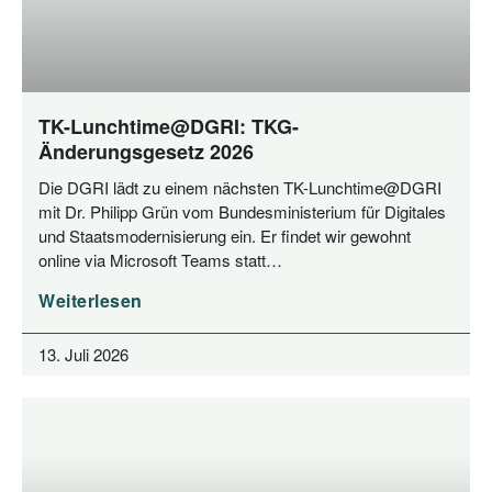
TK-Lunchtime@DGRI: TKG-
Änderungsgesetz 2026
Die DGRI lädt zu einem nächs­ten TK-Lunchtime@DGRI
mit Dr. Phil­ipp Grün vom Bun­des­mi­nis­te­ri­um für Digi­ta­les
und Staats­mo­der­ni­sie­rung ein. Er fin­det wir gewohnt
online via Micro­soft Teams statt…
Weiterlesen
13. Juli 2026