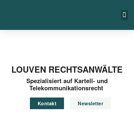
LOUVEN RECHTSANWÄLTE
Spe­zia­li­siert auf Kar­tell- und
Telekommunikationsrecht
Kon­takt
News­let­ter