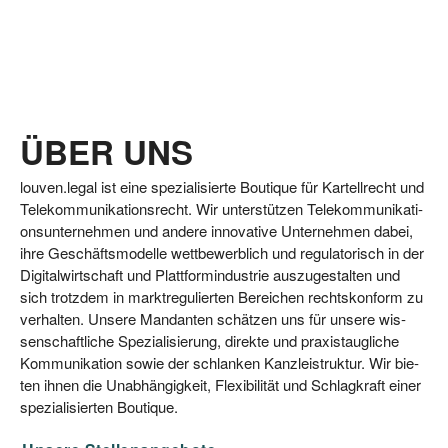
ÜBER UNS
lou​ven​.legal ist eine spe­zia­li­sier­te Bou­tique für Kar­tell­recht und
Tele­kom­mu­ni­ka­ti­ons­recht. Wir unter­stüt­zen Tele­kom­mu­ni­ka­ti­
ons­un­ter­neh­men und ande­re inno­va­ti­ve Unter­neh­men dabei,
ihre Geschäfts­mo­del­le wett­be­werb­lich und regu­la­to­risch in der
Digi­tal­wirt­schaft und Platt­form­in­dus­trie aus­zu­ge­stal­ten und
sich trotz­dem in markt­re­gu­lier­ten Berei­chen rechts­kon­form zu
ver­hal­ten. Unse­re Man­dan­ten schät­zen uns für unse­re
wis­
sen­schaft­li­che Spe­zia­li­sie­rung,
direk­te und pra­xis­taug­li­che
Kom­mu­ni­ka­ti­on sowie der schlan­ken Kanz­lei­struk­tur. Wir bie­
ten ihnen die Unab­hän­gig­keit, Fle­xi­bi­li­tät und Schlag­kraft einer
spe­zia­li­sier­ten Boutique.