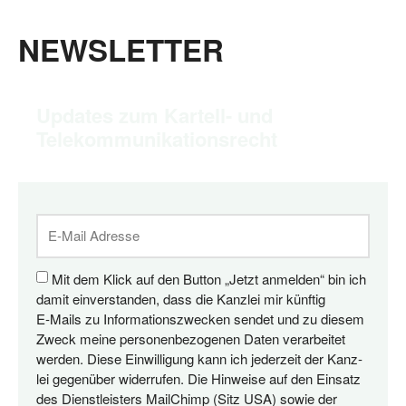
NEWSLETTER
Updates zum Kartell- und
Telekommunikationsrecht
Mit dem Klick auf den But­ton „Jetzt anmel­den“ bin ich
damit ein­ver­stan­den, dass die Kanz­lei mir künf­tig
E‑Mails zu Infor­ma­ti­ons­zwe­cken sen­det und zu die­sem
Zweck mei­ne per­so­nen­be­zo­ge­nen Daten ver­ar­bei­tet
wer­den. Die­se Ein­wil­li­gung kann ich jeder­zeit der Kanz­
lei gegen­über wider­ru­fen. Die Hin­wei­se auf den Ein­satz
des Dienst­leis­ters MailChimp (Sitz USA) sowie der