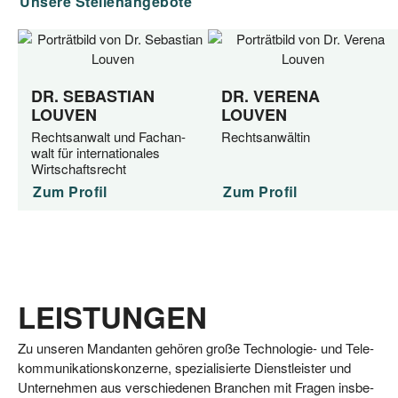
Unse­re Stellenangebote
DR. SEBASTIAN
DR. VERENA
LOUVEN
LOUVEN
Rechts­an­walt und Fach­an­
Rechtsanwältin
walt für inter­na­tio­na­les
Wirtschaftsrecht
Zum Pro­fil
Zum Pro­fil
LEISTUNGEN
Zu unse­ren Man­dan­ten gehö­ren gro­ße Tech­no­lo­gie- und Tele­
kom­mu­ni­ka­ti­ons­kon­zer­ne, spe­zia­li­sier­te Dienst­leis­ter und
Unter­neh­men aus ver­schie­de­nen Bran­chen mit Fra­gen ins­be­