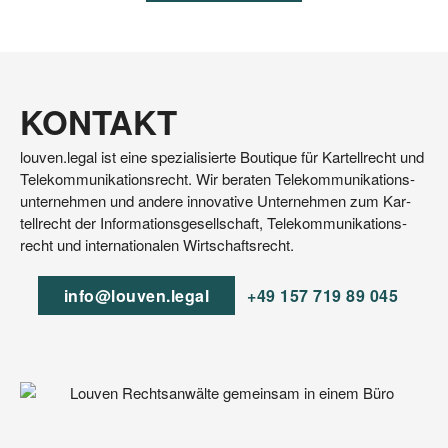
KONTAKT
lou​ven​.legal ist eine spe­zia­li­sier­te Bou­tique für Kar­tell­recht und
Tele­kom­mu­ni­ka­ti­ons­recht. Wir bera­ten Tele­kom­mu­ni­ka­ti­ons­
un­ter­neh­men und ande­re inno­va­ti­ve Unter­neh­men zum Kar­
tell­recht der Infor­ma­ti­ons­ge­sell­schaft, Tele­kom­mu­ni­ka­ti­ons­
recht und inter­na­tio­na­len Wirtschaftsrecht.
info@​louven.​legal
+49 157 719 89 045