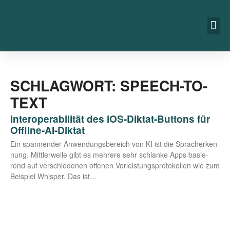
SCHLAGWORT: SPEECH-TO-
TEXT
Interoperabilität des iOS-Diktat-Buttons für
Offline-AI-Diktat
Ein span­nen­der Anwen­dungs­be­reich von KI ist die Sprach­er­ken­
nung. Mitt­ler­wei­le gibt es meh­re­re sehr schlan­ke Apps basie­
rend auf ver­schie­de­nen offe­nen Vor­leis­tungs­pro­to­kol­len wie zum
Bei­spiel Whisper. Das ist…