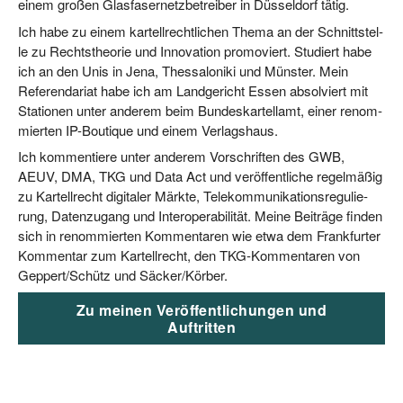
einem gro­ßen Glas­fa­ser­netz­be­trei­ber in Düs­sel­dorf tätig.
Ich habe zu einem kar­tell­recht­li­chen The­ma an der Schnitt­stel­
le zu Rechts­theo­rie und Inno­va­ti­on pro­mo­viert. Stu­diert habe
ich an den Unis in Jena, Thes­sa­lo­ni­ki und Müns­ter. Mein
Refe­ren­da­ri­at habe ich am Land­ge­richt Essen absol­viert mit
Sta­tio­nen unter ande­rem beim Bun­des­kar­tell­amt, einer renom­
mier­ten IP-Bou­tique und einem Verlagshaus.
Ich kom­men­tie­re unter ande­rem Vor­schrif­ten des GWB,
AEUV, DMA, TKG und Data Act und ver­öf­fent­li­che regel­mä­ßig
zu Kar­tell­recht digi­ta­ler Märk­te, Tele­kom­mu­ni­ka­ti­ons­re­gu­lie­
rung, Daten­zu­gang und Inter­ope­ra­bi­li­tät. Mei­ne Bei­trä­ge fin­den
sich in renom­mier­ten Kom­men­ta­ren wie etwa dem Frank­fur­ter
Kom­men­tar zum Kar­tell­recht, den TKG-Kom­men­ta­ren von
Geppert/​Schütz und Säcker/​Körber.
Zu mei­nen Ver­öf­fent­li­chun­gen und
Auftritten