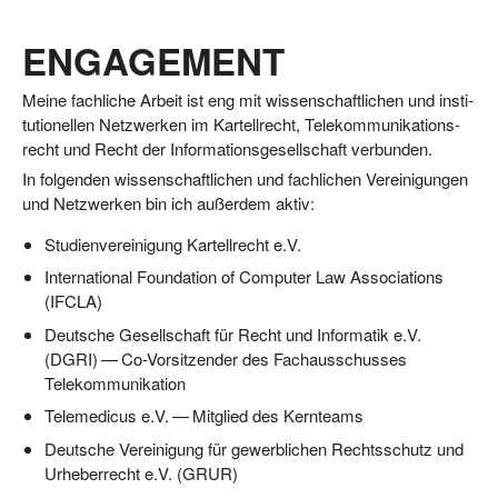
ENGAGEMENT
Mei­ne fach­li­che Arbeit ist eng mit wis­sen­schaft­li­chen und insti­
tu­tio­nel­len Netz­wer­ken im Kar­tell­recht, Tele­kom­mu­ni­ka­ti­ons­
recht und Recht der Infor­ma­ti­ons­ge­sell­schaft verbunden.
In fol­gen­den wis­sen­schaft­li­chen und fach­li­chen Ver­ei­ni­gun­gen
und Netz­wer­ken bin ich außer­dem aktiv:
Stu­di­en­ver­ei­ni­gung Kar­tell­recht e.V.
Inter­na­tio­nal Foun­da­ti­on of Com­pu­ter Law Asso­cia­ti­ons
(IFCLA)
Deut­sche Gesell­schaft für Recht und Infor­ma­tik e.V.
(DGRI) — Co-Vor­sit­zen­der des Fach­aus­schus­ses
Telekommunikation
Tele­me­di­cus e.V. — Mit­glied des Kernteams
Deut­sche Ver­ei­ni­gung für gewerb­li­chen Rechts­schutz und
Urhe­ber­recht e.V. (GRUR)