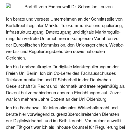
Ich bera­te und ver­tre­te Unter­neh­men an der Schnitt­stel­le von
Kar­tell­recht digi­ta­ler Märk­te, Tele­kom­mu­ni­ka­ti­ons­re­gu­lie­rung,
Infra­struk­tur­zu­gang, Daten­zu­gang und digi­ta­le Markt­re­gu­lie­
rung. Ich ver­tre­te Unter­neh­men in kom­ple­xen Ver­fah­ren vor
der Euro­päi­schen Kom­mis­si­on, den Uni­ons­ge­rich­ten, Wett­be­
werbs- und Regu­lie­rungs­be­hör­den sowie natio­na­len
Gerichten.
Ich bin Lehr­be­auf­trag­ter für digi­ta­le Markt­re­gu­lie­rung an der
Frei­en Uni Ber­lin. Ich bin Co-Lei­ter des Fach­aus­schus­ses
Tele­kom­mu­ni­ka­ti­on und IT-Sicher­heit in der Deut­schen
Gesell­schaft für Recht und Infor­ma­tik und tre­te regel­mä­ßig als
Dozent bei ver­schie­de­nen ande­ren Ein­rich­tun­gen auf. Zuvor
war ich meh­re­re Jah­re Dozent an der Uni Oldenburg.
Ich bin Fach­an­walt für inter­na­tio­na­les Wirt­schafts­recht und
bera­te hier vor­wie­gend zu grenz­über­schrei­ten­den Diens­ten
der Digi­tal­wirt­schaft und im Bei­hil­fe­recht. Vor mei­ner anwalt­li­
chen Tätig­keit war ich als Inhouse Coun­sel für Regu­lie­rung bei