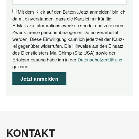
Mit dem Klick auf den But­ton „Jetzt anmel­den“ bin ich
damit ein­ver­stan­den, dass die Kanz­lei mir künf­tig
E‑Mails zu Infor­ma­ti­ons­zwe­cken sen­det und zu die­sem
Zweck mei­ne per­so­nen­be­zo­ge­nen Daten ver­ar­bei­tet
wer­den. Die­se Ein­wil­li­gung kann ich jeder­zeit der Kanz­
lei gegen­über wider­ru­fen. Die Hin­wei­se auf den Ein­satz
des Dienst­leis­ters MailChimp (Sitz USA) sowie der
Erfolgs­mes­sung habe ich in der
Daten­schutz­er­klä­rung
gelesen.
Jetzt anmelden
KONTAKT