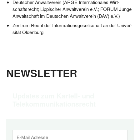
Deut­scher Anwalt­ver­ein (ARGE Inter­na­tio­na­les Wirt­
schafts­recht; Lip­pi­scher Anwalt­ver­ein e.V.; FORUM Jun­ge
Anwalt­schaft im Deut­schen Anwalt­ver­ein (DAV) e.V.)
Zen­trum Recht der Infor­ma­ti­ons­ge­sell­schaft an der Uni­ver­
si­tät Oldenburg
NEWSLETTER
Updates zum Kartell- und
Telekommunikationsrecht