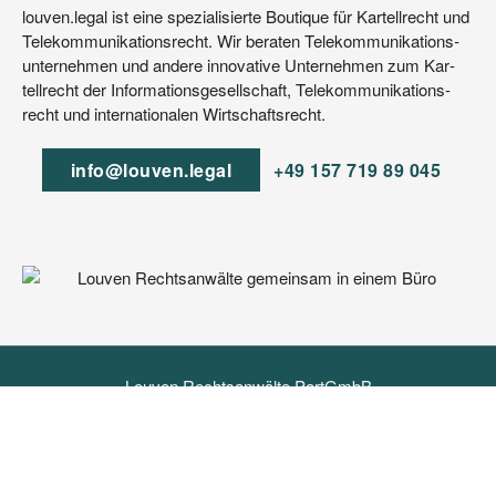
lou​ven​.legal ist eine spe­zia­li­sier­te Bou­tique für Kar­tell­recht und
Tele­kom­mu­ni­ka­ti­ons­recht. Wir bera­ten Tele­kom­mu­ni­ka­ti­ons­
un­ter­neh­men und ande­re inno­va­ti­ve Unter­neh­men zum Kar­
tell­recht der Infor­ma­ti­ons­ge­sell­schaft, Tele­kom­mu­ni­ka­ti­ons­
recht und inter­na­tio­na­len Wirtschaftsrecht.
info@​louven.​legal
+49 157 719 89 045
Louven Rechtsanwälte PartGmbB
info@louven.legal
+49 157 719 89 045
Impressum
Datenschutzerklärung