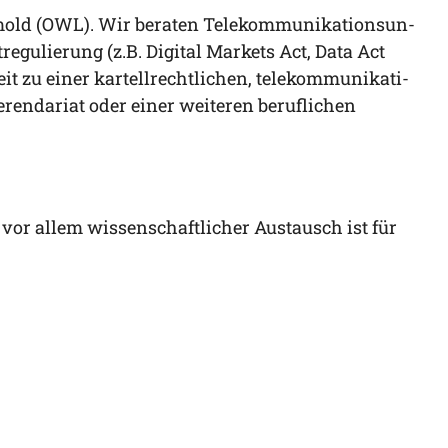
et­mold (OWL). Wir bera­ten Tele­kom­mu­ni­ka­ti­ons­un­
­gu­lie­rung (z.B. Digi­tal Mar­kets Act, Data Act
eit zu einer kar­tell­recht­li­chen, tele­kom­mu­ni­ka­ti­
ren­da­ri­at oder einer wei­te­ren beruf­li­chen
or allem wis­sen­schaft­li­cher Aus­tausch ist für