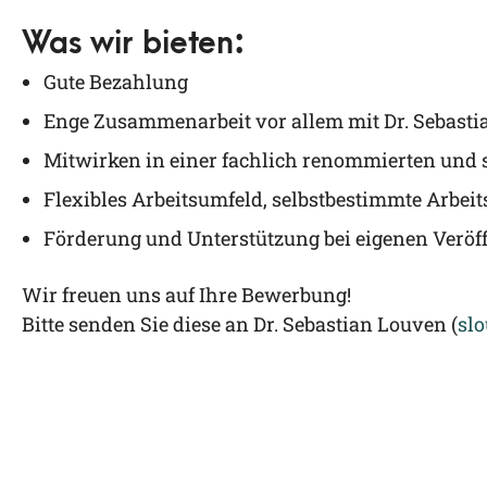
Was wir bieten:
Gute Bezah­lung
Enge Zusam­men­ar­beit vor allem mit Dr. Sebas­ti
Mit­wir­ken in einer fach­lich renom­mier­ten und 
Fle­xi­bles Arbeits­um­feld, selbst­be­stimm­te Arbe
För­de­rung und Unter­stüt­zung bei eige­nen Ver­öf
Wir freu­en uns auf Ihre Bewer­bung!
Bit­te sen­den Sie die­se an Dr. Sebas­ti­an Lou­ven (
slo
Louven Rechtsanwälte PartGmbB