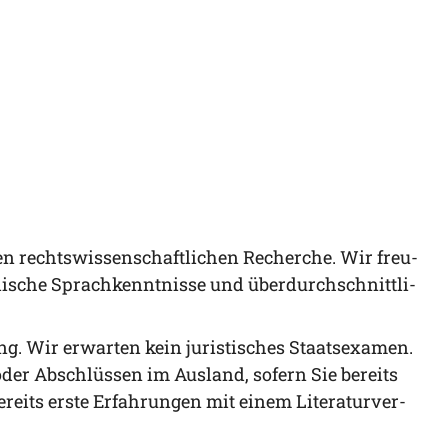
en rechts­wis­sen­schaft­li­chen Recher­che. Wir freu­
­li­sche Sprach­kennt­nis­se und
über­durch­schnitt­li­
­zung. Wir erwar­ten kein juris­ti­sches Staats­examen.
 oder Abschlüs­sen im Aus­land, sofern Sie bereits
ereits ers­te Erfah­run­gen mit einem Lite­ra­tur­ver­