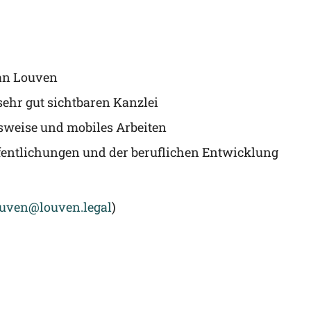
­an Louven
sehr gut sicht­ba­ren Kanzlei
its­wei­se und mobi­les Arbeiten
­fent­li­chun­gen und der beruf­li­chen Entwicklung
uven@​louven.​legal
)
info@louven.legal
+49 157 719 89 045