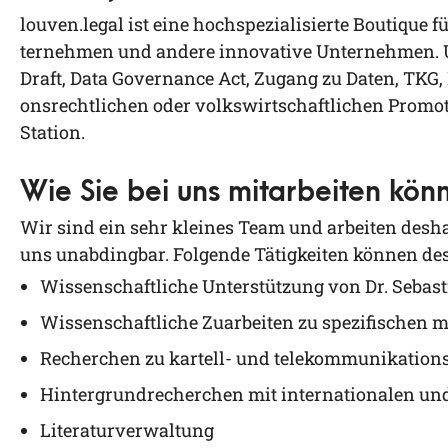
lou​ven​.legal ist eine hoch­spe­zia­li­sier­te Bou­tique
ter­neh­men und ande­re inno­va­ti­ve Unter­neh­men.
Draft, Data Gover­nan­ce Act, Zugang zu Daten, TKG
ons­recht­li­chen oder volks­wirt­schaft­li­chen Pro­mo­
Station.
Wie Sie bei uns mitarbeiten kön
Wir sind ein sehr klei­nes Team und arbei­ten des­hal
uns unab­ding­bar.
Fol­gen­de Tätig­kei­ten kön­nen de
Wis­sen­schaft­li­che Unter­stüt­zung von Dr. Sebas
Wis­sen­schaft­li­che Zuar­bei­ten zu spe­zi­fi­schen
Recher­chen zu kar­tell- und tele­kom­mu­ni­ka­ti­on
Hin­ter­grund­re­cher­chen mit inter­na­tio­na­len u
Lite­ra­tur­ver­wal­tung