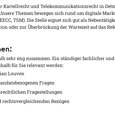
 für Kar­tell­recht und Tele­kom­mu­ni­ka­ti­ons­recht in D
Unse­re The­men bewe­gen sich rund um digi­ta­le Markt­re
, EECC, TSM).
Die Stel­le eig­net sich gut als Neben­tä­tig­k
ti­on oder zur Über­brü­ckung der War­te­zeit auf das Refe­
nen:
b sehr eng zusam­men. Ein stän­di­ger fach­li­cher und v
s­halb für Sie rele­vant werden:
­ti­an Louven
 man­dats­be­zo­ge­nen Fragen
s­recht­li­chen Fragestellungen
nd rechts­ver­glei­chen­den Bezügen