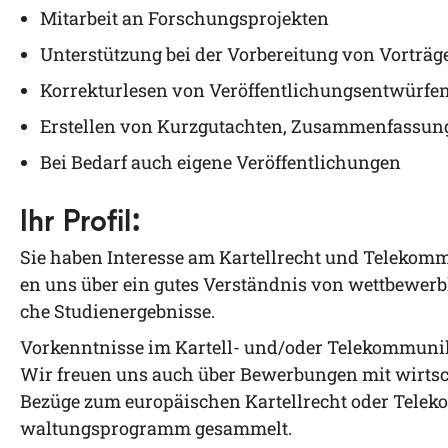
Mit­ar­beit an Forschungsprojekten
Unter­stüt­zung bei der Vor­be­rei­tung von Vor­t
Kor­rek­tur­le­sen von Veröffentlichungsentwürfe
Erstel­len von Kurz­gut­ach­ten, Zusam­men­fas­s
Bei Bedarf auch eige­ne Veröffentlichungen
Ihr Profil:
Sie haben Inter­es­se am Kar­tell­recht und Tele­kom­mu
en uns über ein
gutes Ver­ständ­nis von wett­be­wer
che Studienergebnisse.
Vor­kennt­nis­se im Kar­tell- und/​oder Tele­kom­mu­ni­k
Wir freu­en uns auch über Bewer­bun­gen mit wirt­scha
Bezü­ge zum euro­päi­schen Kar­tell­recht oder Tele­ko
wal­tungs­pro­gramm gesammelt.