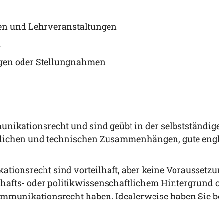
rä­gen und Lehrveranstaltungen
n
un­gen oder Stellungnahmen
­ni­ka­ti­ons­recht und sind geübt in der selbst­stän­di­g
b­li­chen und tech­ni­schen Zusam­men­hän­gen
, gute eng
a­ti­ons­recht sind vor­teil­haft, aber kei­ne Vor­aus­set
fts- oder poli­tik­wis­sen­schaft­li­chem Hin­ter­grund
m­mu­ni­ka­ti­ons­recht haben.
Idea­ler­wei­se haben Sie b