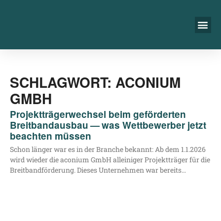
SCHLAGWORT: ACONIUM
GMBH
Projektträgerwechsel beim geförderten
Breitbandausbau — was Wettbewerber jetzt
beachten müssen
Schon län­ger war es in der Bran­che bekannt: Ab dem 1.1.2026
wird wie­der die aco­ni­um GmbH allei­ni­ger Pro­jekt­trä­ger für die
Breit­band­för­de­rung. Die­ses Unter­neh­men war bereits…