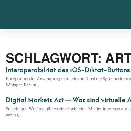
SCHLAGWORT: ART.
Interoperabilität des iOS-Diktat-Buttons 
Ein span­nen­der Anwen­dungs­be­reich von KI ist die Sprach­er­ken­nung
Whisper. Das ist…
Digital Markets Act — Was sind virtuelle 
Seit eini­gen Wochen gibt es ein erheb­li­ches Medi­en­in­ter­es­se um so
sen ist,…