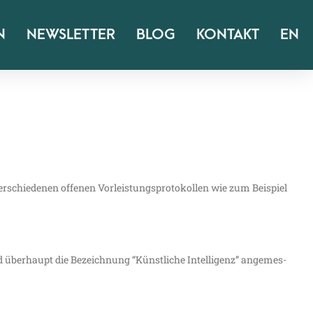
N
NEWSLETTER
BLOG
KONTAKT
EN
schie­de­nen offe­nen Vor­leis­tungs­pro­to­kol­len wie zum Bei­spiel
 und über­haupt die Bezeich­nung “Künst­li­che Intel­li­genz” ange­mes­