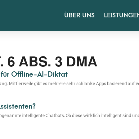
ÜBER UNS
LEISTUNGE
 6 ABS. 3 DMA
für Offline-AI-Diktat
. Mitt­ler­wei­le gibt es meh­re­re sehr schlan­ke Apps basie­rend auf ver­
Assistenten?
ge­nann­te intel­li­gen­te Chat­bots. Ob die­se wirk­lich intel­li­gent sind