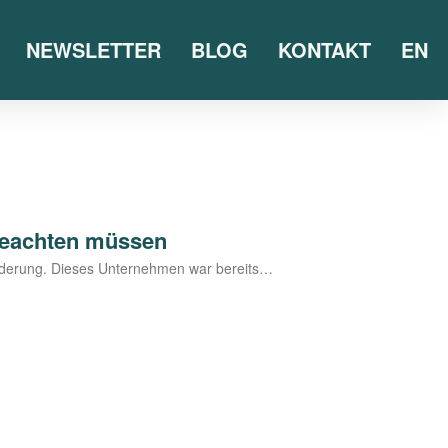
NEWSLETTER
BLOG
KONTAKT
EN
 beachten müssen
ör­de­rung. Die­ses Unter­neh­men war bereits…