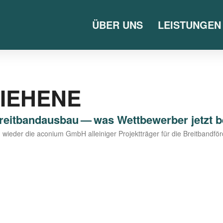
ÜBER UNS
LEISTUNGEN
IEHENE
Breitbandausbau — was Wettbewerber jetzt
­der die aco­ni­um GmbH allei­ni­ger Pro­jekt­trä­ger für die Breit­band­f