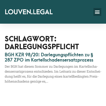
SCHLAGWORT:
DARLEGUNGSPFLICHT
BGH KZR 98/20: Darlegungspflichten zu §
287 ZPO im Kartellschadensersatzprozess
Der BGH hat die­sen Som­mer zu Dar­le­gun­gen im Kar­tell­scha­
dens­er­satz­pro­zess ent­schie­den. Im Leit­satz zu die­ser Ent­schei­
dung heißt es, für die Dar­le­gung eines kar­tell­be­ding­ten Preis­
hö­hen­scha­dens genü­ge es,…