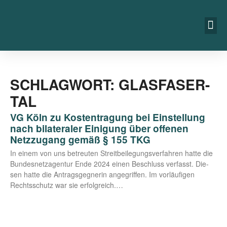
SCHLAGWORT: GLASFASER-
TAL
VG Köln zu Kostentragung bei Einstellung
nach bilateraler Einigung über offenen
Netzzugang gemäß § 155 TKG
In einem von uns betreu­ten Streit­bei­le­gungs­ver­fah­ren hat­te die
Bun­des­netz­agen­tur Ende 2024 einen Beschluss ver­fasst. Die­
sen hat­te die Antrags­geg­ne­rin ange­grif­fen. Im vor­läu­fi­gen
Rechts­schutz war sie erfolgreich.…