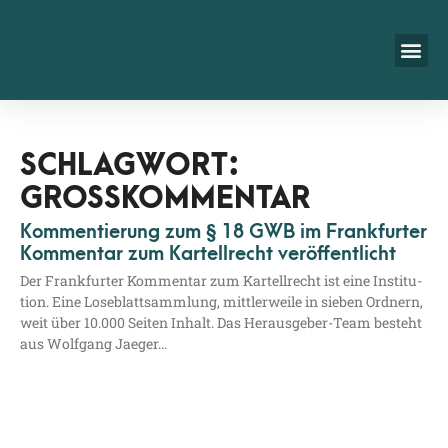
SCHLAGWORT:
GROSSKOMMENTAR
Kommentierung zum § 18 GWB im Frankfurter
Kommentar zum Kartellrecht veröffentlicht
Der Frank­fur­ter Kom­men­tar zum Kar­tell­recht ist eine Insti­tu­
ti­on. Eine Lose­blatt­samm­lung, mitt­ler­wei­le in sie­ben Ord­nern,
weit über 10.000 Sei­ten Inhalt. Das Her­aus­­ge­­ber-Team besteht
aus Wolf­gang Jaeger…