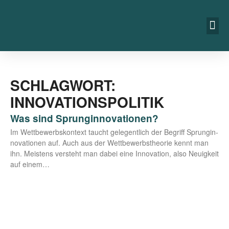
SCHLAGWORT:
INNOVATIONSPOLITIK
Was sind Sprunginnovationen?
Im Wett­be­werbs­kon­text taucht gele­gent­lich der Begriff Sprung­in­
no­va­tio­nen auf. Auch aus der Wett­be­werbs­theo­rie kennt man
ihn. Meis­tens ver­steht man dabei eine Inno­va­ti­on, also Neu­ig­keit
auf einem…