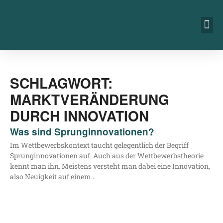
SCHLAGWORT:
MARKTVERÄNDERUNG
DURCH INNOVATION
Was sind Sprunginnovationen?
Im Wett­be­werbs­kon­text taucht gele­gent­lich der Begriff
Sprung­in­no­va­tio­nen auf. Auch aus der Wett­be­werbs­theo­rie
kennt man ihn. Meis­tens ver­steht man dabei eine Inno­va­ti­on,
also Neu­ig­keit auf einem…