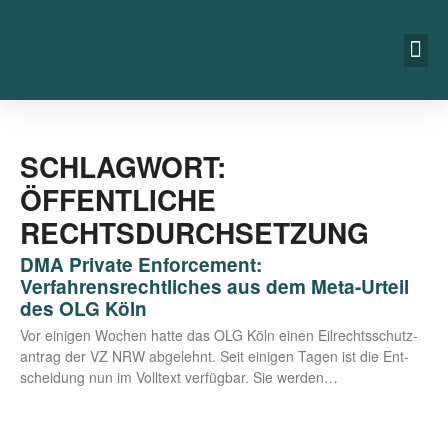
SCHLAGWORT:
ÖFFENTLICHE
RECHTSDURCHSETZUNG
DMA Private Enforcement:
Verfahrensrechtliches aus dem Meta-Urteil
des OLG Köln
Vor eini­gen Wochen hat­te das OLG Köln einen Eil­rechts­schutz­
an­trag der VZ NRW abge­lehnt. Seit eini­gen Tagen ist die Ent­
schei­dung nun im Voll­text ver­füg­bar. Sie werden…