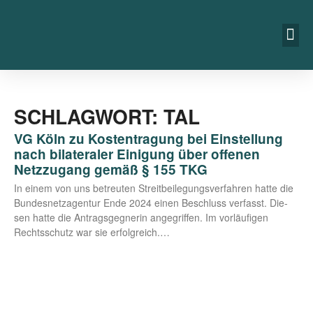
SCHLAGWORT: TAL
VG Köln zu Kostentragung bei Einstellung
nach bilateraler Einigung über offenen
Netzzugang gemäß § 155 TKG
In einem von uns betreu­ten Streit­bei­le­gungs­ver­fah­ren hat­te die
Bun­des­netz­agen­tur Ende 2024 einen Beschluss ver­fasst. Die­
sen hat­te die Antrags­geg­ne­rin ange­grif­fen. Im vor­läu­fi­gen
Rechts­schutz war sie erfolgreich.…