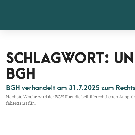
SCHLAGWORT: UN
BGH
BGH verhandelt am 31.7.2025 zum Rechts
Nächs­te Woche wird der BGH über die bei­hil­fe­recht­li­chen Ansprü­c
fah­rens ist für…