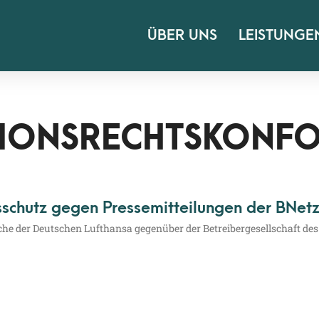
ÜBER UNS
LEISTUNGE
IONSRECHTSKONF
schutz gegen Pressemitteilungen der BNet
he der Deut­schen Luft­han­sa gegen­über der Betrei­ber­ge­sell­schaft de