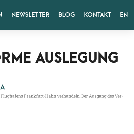
N
NEWSLETTER
BLOG
KONTAKT
EN
ORME AUSLEGUNG
zA
s Flug­ha­fens Fran­k­­furt-Hahn ver­han­deln. Der Aus­gang des Ver­