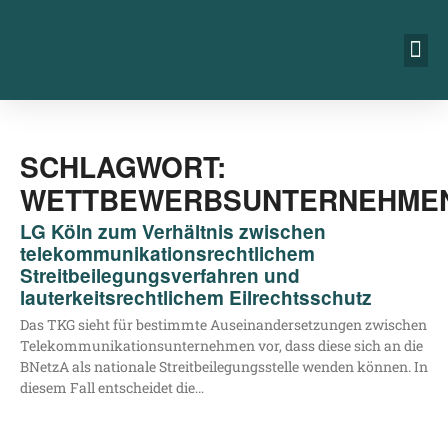
SCHLAGWORT:
WETTBEWERBSUNTERNEHME
LG Köln zum Verhältnis zwischen
telekommunikationsrechtlichem
Streitbeilegungsverfahren und
lauterkeitsrechtlichem Eilrechtsschutz
Das TKG sieht für bestimm­te Aus­ein­an­der­set­zun­gen zwi­schen
Tele­kom­mu­ni­ka­ti­ons­un­ter­neh­men vor, dass die­se sich an die
BNetzA als natio­na­le Streit­bei­le­gungs­stel­le wen­den kön­nen. In
die­sem Fall ent­schei­det die…