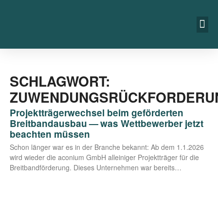
SCHLAGWORT:
ZUWENDUNGSRÜCKFORDERU
Projektträgerwechsel beim geförderten
Breitbandausbau — was Wettbewerber jetzt
beachten müssen
Schon län­ger war es in der Bran­che bekannt: Ab dem 1.1.2026
wird wie­der die aco­ni­um GmbH allei­ni­ger Pro­jekt­trä­ger für die
Breit­band­för­de­rung. Die­ses Unter­neh­men war bereits…