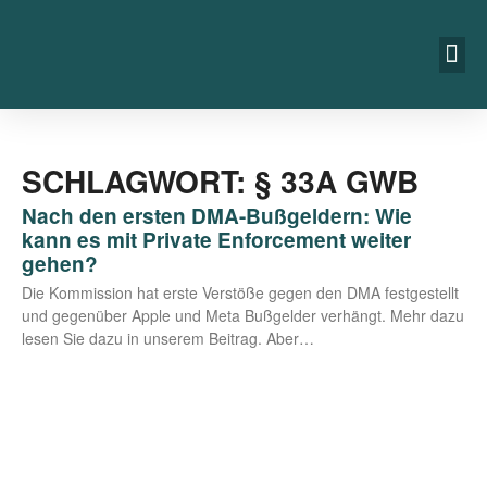
SCHLAGWORT: § 33A GWB
Nach den ersten DMA-Bußgeldern: Wie
kann es mit Private Enforcement weiter
gehen?
Die Kom­mis­si­on hat ers­te Ver­stö­ße gegen den DMA fest­ge­stellt
und gegen­über Apple und Meta Buß­gel­der ver­hängt. Mehr dazu
lesen Sie dazu in unse­rem Bei­trag. Aber…