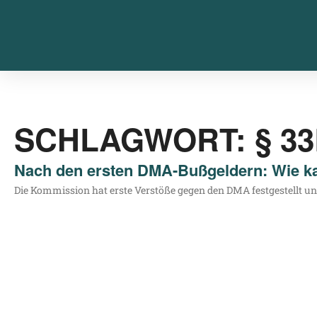
SCHLAGWORT: § 3
Nach den ersten DMA-Bußgeldern: Wie ka
Die Kom­mis­si­on hat ers­te Ver­stö­ße gegen den DMA fest­ge­stellt