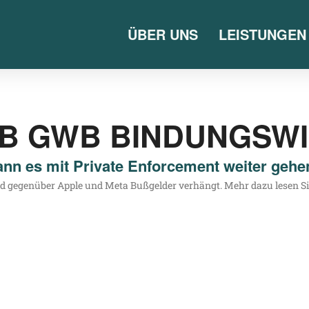
ÜBER UNS
LEISTUNGEN
3B GWB BINDUNGSW
nn es mit Private Enforcement weiter gehe
 und gegen­über Apple und Meta Buß­gel­der ver­hängt. Mehr dazu lesen S