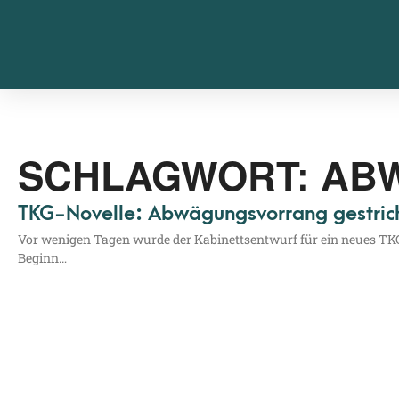
SCHLAGWORT: AB
TKG-Novelle: Abwägungsvorrang gestric
Vor weni­gen Tagen wur­de der Kabi­netts­ent­wurf für ein neu­es TKG v
Beginn…