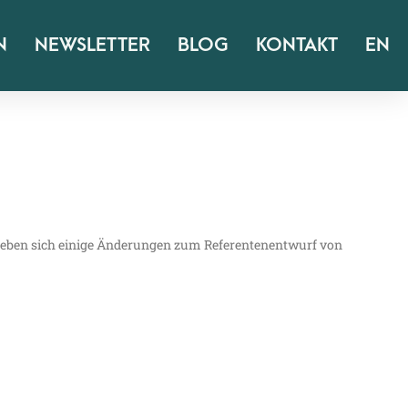
N
NEWSLETTER
BLOG
KONTAKT
EN
ge­ben sich eini­ge Ände­run­gen zum Refe­ren­ten­ent­wurf von