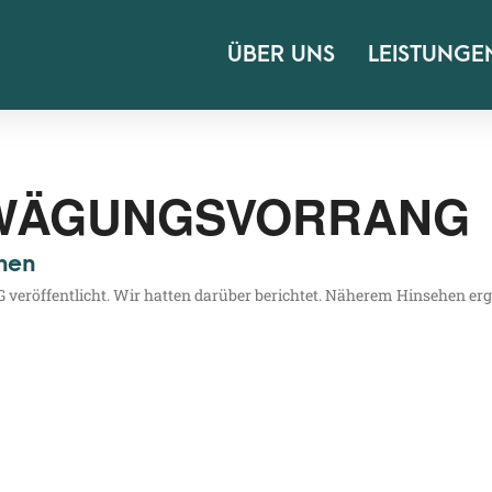
ÜBER UNS
LEISTUNGE
WÄGUNGSVORRANG
hen
er­öf­fent­licht. Wir hat­ten dar­über berich­tet. Nähe­rem Hin­se­hen er