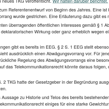
 neu­es TKG ver­öf­fent­licht.
Wir hat­ten dar­über berichtet.
um Refe­ren­ten­ent­wurf von Beginn des Jah­res. Eine ist b
­rang wur­de gestri­chen. Eine Erläu­te­rung dazu gibt es n
ten über­ra­gen­den öffent­li­chen Inter­es­ses gemäß § 1 A
h dekla­ra­to­ri­schen Wir­kung oder ganz erheb­lich wegen ei
­gen gibt es bereits im EEG. § 2 S. 1 EEG stellt eben­so 
 sieht aus­drück­lich einen Abwä­gungs­vor­rang vor. Für jene
rück­li­che Rege­lung des Abwä­gungs­vor­rangs eine beson
 auf das Tele­kom­mu­ni­ka­ti­ons­recht könn­te dar­aus fol­ge
 S. 2 TKG hat­te der Gesetz­ge­ber in der Begrün­dung aus­ge
zen.
 Aus­sa­ge zu His­to­rie und Telos des bereits bestehen­de
om­mu­ni­ka­ti­ons­recht eini­ges für eine star­ke Gewich­tu