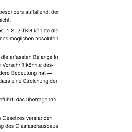
eson­ders auf­fal­lend: der
icht.
bs. 1 S. 2 TKG könn­te die­
nes mög­li­chen abso­lu­ten
die erfass­ten Belan­ge in
 Vor­schrift könn­te des­
­de­re Bedeu­tung hat —
n, dass eine Strei­chung den
­führt, das über­ra­gen­de
n Geset­zes ver­stan­den
ng des Glas­fa­ser­aus­baus