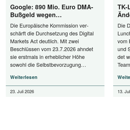
Google: 890 Mio. Euro DMA-
TK-
Bußgeld wegen
Änd
Selbstbevorzugung und Anti-
Die Euro­päi­sche Kom­mis­si­on ver­
Die D
Steering
schärft die Durch­set­zung des Digi­tal
Lunch
Mar­kets Act deut­lich. Mit zwei
vom Bu
Beschlüs­sen vom 23.7.2026 ahn­det
und St
sie erst­mals in erheb­li­cher Höhe
det w
sowohl die Selbstbevorzugung…
Team
Weiterlesen
Weite
23. Juli 2026
13. Ju