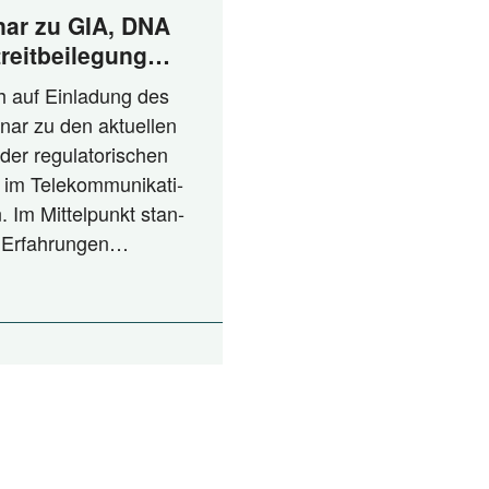
ar zu GIA, DNA
reitbeilegung
nspruch und
ch auf Ein­la­dung des
nar zu den aktu­el­len
der regu­la­to­ri­schen
 im Tele­kom­mu­ni­ka­ti­
. Im Mit­tel­punkt stan­
en Erfahrungen…