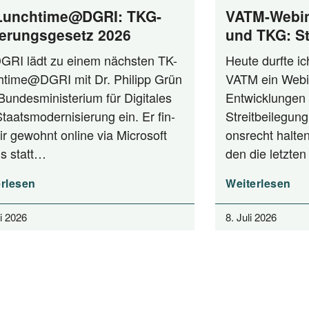
Lunchtime@DGRI: TKG-
VATM-Webin
erungsgesetz 2026
und TKG: St
zwischen A
GRI lädt zu einem nächs­ten TK-
Heu­te durf­te i
Praxis
time@DGRI mit Dr. Phil­ipp Grün
VATM ein Web­i­
n­des­mi­nis­te­ri­um für Digi­ta­les
Ent­wick­lun­gen 
aats­mo­der­ni­sie­rung ein. Er fin­
Streit­bei­le­gung
ir gewohnt online via Micro­soft
ons­recht hal­ten
s statt…
den die letz­t
rlesen
Weiterlesen
li 2026
8. Juli 2026