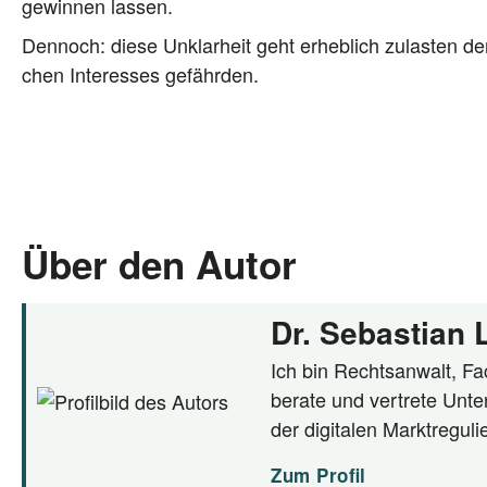
gewin­nen lassen.
Den­noch: die­se Unklar­heit geht erheb­lich zulas­ten der P
chen Inter­es­ses gefährden.
Über den Autor
Dr. Sebastian
Ich bin Rechtsanwalt, Fac
berate und vertrete Unte
der digitalen Marktregul
Zum Profil