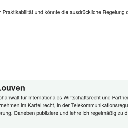
rak­ti­ka­bi­li­tät und könn­te die aus­drück­li­che Rege­lung d
 Louven
hanwalt für Internationales Wirtschaftsrecht und Partner
rnehmen im Kartellrecht, in der Telekommunikationsregu
ierung. Daneben publiziere und lehre ich regelmäßig zu