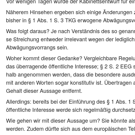
Vor weni­gen Tagen wur­de der Kabi­netts­ent­wurf für ein
Nähe­rem Hin­se­hen erge­ben sich eini­ge Ände­run­gen z
bis­her in § 1 Abs. 1 S. 3 TKG erwo­ge­ne Abwä­gungs­vor
Was folgt dar­aus? Je nach Ver­ständ­nis des so genann­
se Strei­chung ent­we­der irrele­vant wegen der ledig­lic
Abwä­gungs­vor­rangs sein.
Woher kommt die­ser Gedan­ke? Ver­gleich­ba­re Rege­lun
das über­ra­gen­de öffent­li­che Inter­es­se; § 2 S. 2 EEG
halb ange­nom­men wer­den, dass die beson­de­re aus­d
mit ande­ren Wor­ten sogar kon­sti­tu­tiv ist. Über­tra­gen
Gehalt die­ser Aus­sa­ge entfernt.
Aller­dings: bereits bei der Ein­füh­rung des § 1 Abs. 1
öffent­li­che Inter­es­se wer­de sich regel­mä­ßig durchset
Wie gehen wir mit die­ser Aus­sa­ge um? Sie könn­te als
wer­den. Zudem dürf­te sich aus dem euro­päi­schen Tele­k