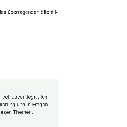
es über­ra­gen­den öffent­li­
 bei louven.legal. Ich
lierung und in Fragen
 diesen Themen.