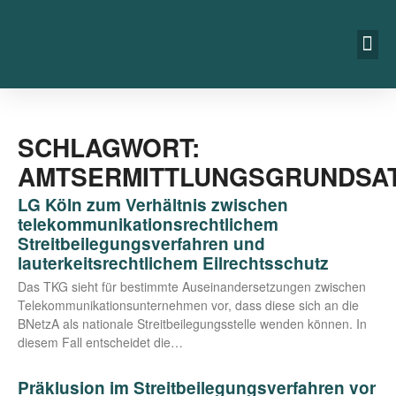
SCHLAGWORT:
AMTSERMITTLUNGSGRUNDSA
LG Köln zum Verhältnis zwischen
telekommunikationsrechtlichem
Streitbeilegungsverfahren und
lauterkeitsrechtlichem Eilrechtsschutz
Das TKG sieht für bestimm­te Aus­ein­an­der­set­zun­gen zwi­schen
Tele­kom­mu­ni­ka­ti­ons­un­ter­neh­men vor, dass die­se sich an die
BNetzA als natio­na­le Streit­bei­le­gungs­stel­le wen­den kön­nen. In
die­sem Fall ent­schei­det die…
Präklusion im Streitbeilegungsverfahren vor