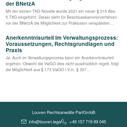
der BNetzA
Mit der letz­ten TKG-Novel­­le wur­de 2021 ein neu­er § 215 Abs.
5 TKG ein­ge­führt. Die­ser sieht für Beschluss­kam­mer­ver­fah­ren
vor der BNetzA die Mög­lich­keit zur Prä­k­lu­si­on verspäteten…
Anerkenntnisurteil im Verwaltungsprozess:
Voraussetzungen, Rechtsgrundlagen und
Praxis
Ja. Auch im Ver­wal­tungs­pro­zess kann ein Aner­kennt­nis­ur­teil
erge­hen. Obwohl die VwGO dies nicht aus­drück­lich regelt, folgt
die Mög­lich­keit aus § 173 VwGO i.V.m. § 307…
Louven Rechtsanwälte PartGmbB
info@louven.legal
+49 157 719 89 045