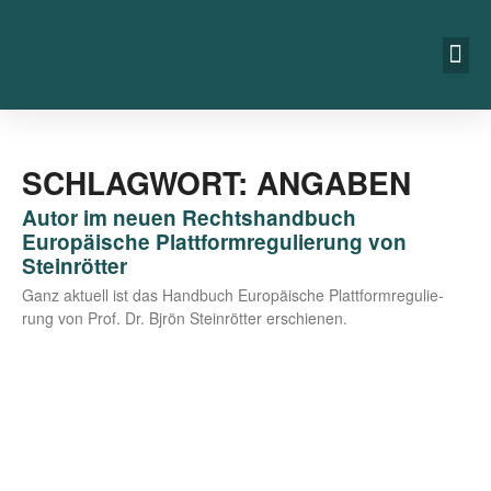
SCHLAGWORT: ANGABEN
Autor im neuen Rechtshandbuch
Europäische Plattformregulierung von
Steinrötter
Ganz aktu­ell ist das Hand­buch Euro­päi­sche Platt­form­re­gu­lie­
rung von Prof. Dr. Bjrön Stein­röt­ter erschienen.