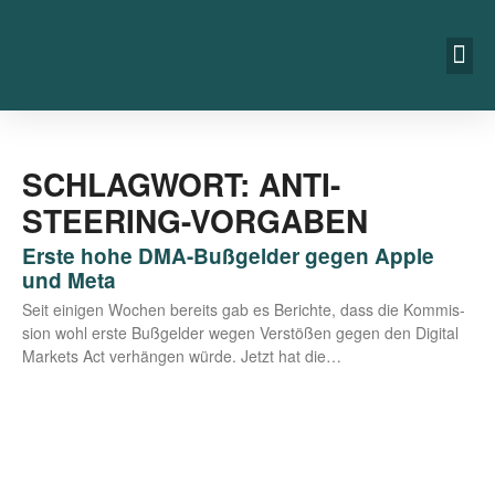
SCHLAGWORT: ANTI-
STEERING-VORGABEN
Erste hohe DMA-Bußgelder gegen Apple
und Meta
Seit eini­gen Wochen bereits gab es Berich­te, dass die Kom­mis­
si­on wohl ers­te Buß­gel­der wegen Ver­stö­ßen gegen den Digi­tal
Mar­kets Act ver­hän­gen wür­de. Jetzt hat die…