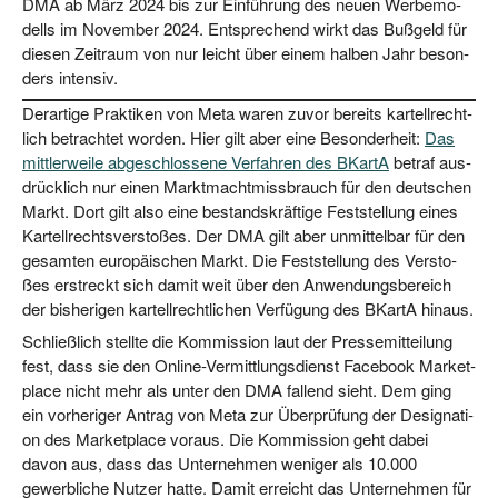
DMA ab März 2024 bis zur Ein­füh­rung des neu­en Wer­be­mo­
dells im Novem­ber 2024. Ent­spre­chend wirkt das Buß­geld für
die­sen Zeit­raum von nur leicht über einem hal­ben Jahr beson­
ders intensiv.
Der­ar­ti­ge Prak­ti­ken von Meta waren zuvor bereits kar­tell­recht­
lich betrach­tet wor­den. Hier gilt aber eine Beson­der­heit:
Das
mitt­ler­wei­le abge­schlos­se­ne Ver­fah­ren des BKar­tA
betraf aus­
drück­lich nur einen Markt­macht­miss­brauch für den deut­schen
Markt. Dort gilt also eine bestands­kräf­ti­ge Fest­stel­lung eines
Kar­tell­rechts­ver­sto­ßes. Der DMA gilt aber unmit­tel­bar für den
gesam­ten euro­päi­schen Markt. Die Fest­stel­lung des Ver­sto­
ßes erstreckt sich damit weit über den Anwen­dungs­be­reich
der bis­he­ri­gen kar­tell­recht­li­chen Ver­fü­gung des BKar­tA hinaus.
Schließ­lich stell­te die Kom­mis­si­on laut der Pres­se­mit­tei­lung
fest, dass sie den Online-Ver­mitt­lungs­dienst Face­book Mar­ket­
place nicht mehr als unter den DMA fal­lend sieht. Dem ging
ein vor­he­ri­ger Antrag von Meta zur Über­prü­fung der Desi­gna­ti­
on des Mar­ket­place vor­aus. Die Kom­mis­si­on geht dabei
davon aus, dass das Unter­neh­men weni­ger als 10.000
gewerb­li­che Nut­zer hat­te. Damit erreicht das Unter­neh­men für