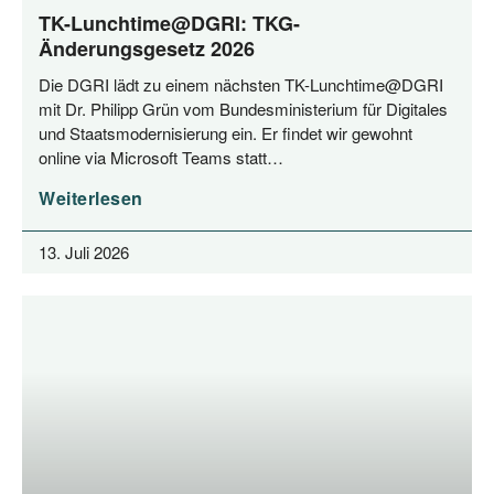
TK-Lunchtime@DGRI: TKG-
Änderungsgesetz 2026
Die DGRI lädt zu einem nächs­ten TK-Lunchtime@DGRI
mit Dr. Phil­ipp Grün vom Bun­des­mi­nis­te­ri­um für Digi­ta­les
und Staats­mo­der­ni­sie­rung ein. Er fin­det wir gewohnt
online via Micro­soft Teams statt…
Weiterlesen
13. Juli 2026