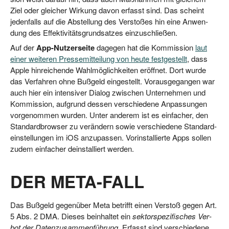
Ziel oder glei­cher Wir­kung davon erfasst sind. Das scheint
jeden­falls auf die Abstel­lung des Ver­sto­ßes hin eine Anwen­
dung des Effek­ti­vi­täts­grund­sat­zes einzuschließen.
Auf der
App-Nut­zer­sei­te
dage­gen hat die Kom­mis­si­on
laut
einer wei­te­ren Pres­se­mit­tei­lung von heu­te fest­ge­stellt
, dass
Apple hin­rei­chen­de Wahl­mög­lich­kei­ten eröff­net. Dort wur­de
das Ver­fah­ren ohne Buß­geld ein­ge­stellt. Vor­aus­ge­gan­gen war
auch hier ein inten­si­ver Dia­log zwi­schen Unter­neh­men und
Kom­mis­si­on, auf­grund des­sen ver­schie­de­ne Anpas­sun­gen
vor­ge­nom­men wur­den. Unter ande­rem ist es ein­fa­cher, den
Stan­dard­brow­ser zu ver­än­dern sowie ver­schie­de­ne Stan­dard­
ein­stel­lun­gen im iOS anzu­pas­sen. Vor­in­stal­lier­te Apps sol­len
zudem ein­fa­cher deinstal­liert werden.
DER META-FALL
Das Buß­geld gegen­über Meta betrifft einen Ver­stoß gegen Art.
5 Abs. 2 DMA. Die­ses beinhal­tet ein
sek­tor­spe­zi­fi­sches Ver­
bot der Daten­zu­sam­men­füh­rung
. Erfasst sind ver­schie­de­ne