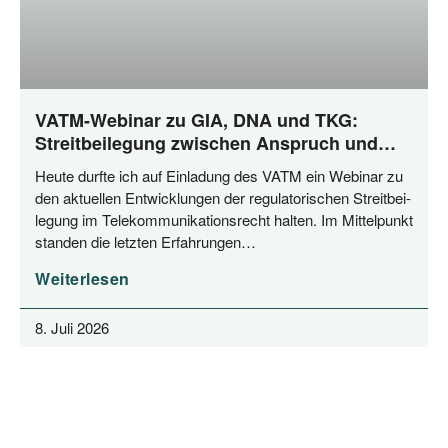
VATM-Webinar zu GIA, DNA und TKG:
Streitbeilegung zwischen Anspruch und
Praxis
Heu­te durf­te ich auf Ein­la­dung des VATM ein Web­i­nar zu
den aktu­el­len Ent­wick­lun­gen der regu­la­to­ri­schen Streit­bei­
le­gung im Tele­kom­mu­ni­ka­ti­ons­recht hal­ten. Im Mit­tel­punkt
stan­den die letz­ten Erfahrungen…
Weiterlesen
8. Juli 2026