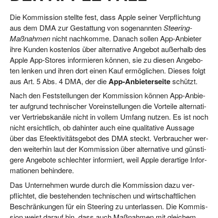
Die Kom­mis­si­on stell­te fest, dass Apple sei­ner Ver­pflich­tung
aus dem DMA zur Gestat­tung von soge­nann­ten
Stee­ring-
Maß­nah­men
nicht nach­kom­me. Danach sol­len App-Anbie­ter
ihre Kun­den kos­ten­los über alter­na­ti­ve Ange­bot außer­halb des
Apple App-Stores infor­mie­ren kön­nen, sie zu die­sen Ange­bo­
ten len­ken und ihren dort einen Kauf ermög­li­chen. Die­ses folgt
aus Art. 5 Abs. 4 DMA, der die
App-Anbie­ter­sei­te
schützt.
Nach den Fest­stel­lun­gen der Kom­mis­si­on kön­nen App-Anbie­
ter auf­grund tech­ni­scher Vor­ein­stel­lun­gen die Vor­tei­le alter­na­ti­
ver Ver­triebs­ka­nä­le nicht in vol­lem Umfang nut­zen. Es ist noch
nicht ersicht­lich, ob dahin­ter auch eine qua­li­ta­ti­ve Aus­sa­ge
über das Efeek­ti­vi­täts­ge­bot des DMA steckt. Ver­brau­cher wer­
den wei­ter­hin laut der Kom­mis­si­on über alter­na­ti­ve und güns­ti­
ge­re Ange­bo­te schlech­ter infor­miert, weil Apple der­ar­ti­ge Infor­
ma­tio­nen behindere.
Das Unter­neh­men wur­de durch die Kom­mis­si­on dazu ver­
pflich­tet, die bestehen­den tech­ni­schen und wirt­schaft­li­chen
Beschrän­kun­gen für ein Stee­ring zu unter­las­sen. Die Kom­mis­
si­on weist dar­auf hin, dass auch Maß­nah­men mit glei­chem