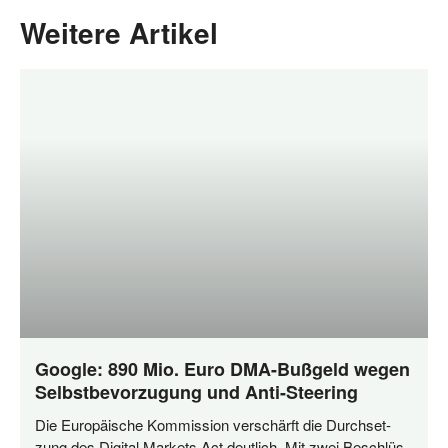
Weitere Artikel
Google: 890 Mio. Euro DMA-Bußgeld wegen
Selbstbevorzugung und Anti-Steering
Die Euro­päi­sche Kom­mis­si­on ver­schärft die Durch­set­
zung des Digi­tal Mar­kets Act deut­lich. Mit zwei Beschlüs­