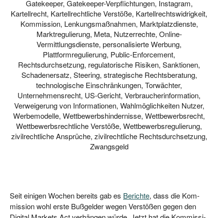
Gatekeeper
,
Gatekeeper-Verpflichtungen
,
Instagram
,
Kartellrecht
,
Kartellrechtliche Verstöße
,
Kartellrechtswidrigkeit
,
Kommission
,
Lenkungsmaßnahmen
,
Marktplatzdienste
,
Marktregulierung
,
Meta
,
Nutzerrechte
,
Online-
Vermittlungsdienste
,
personalisierte Werbung
,
Plattformregulierung
,
Public-Enforcement
,
Rechtsdurchsetzung
,
regulatorische Risiken
,
Sanktionen
,
Schadenersatz
,
Steering
,
strategische Rechtsberatung
,
technologische Einschränkungen
,
Torwächter
,
Unternehmensrecht
,
US-Gericht
,
Verbraucherinformation
,
Verweigerung von Informationen
,
Wahlmöglichkeiten Nutzer
,
Werbemodelle
,
Wettbewerbshindernisse
,
Wettbewerbsrecht
,
Wettbewerbsrechtliche Verstöße
,
Wettbewerbsregulierung
,
zivilrechtliche Ansprüche
,
zivilrechtliche Rechtsdurchsetzung
,
Zwangsgeld
Seit eini­gen Wochen bereits gab es
Berich­te
, dass die Kom­
mis­si­on wohl ers­te Buß­gel­der wegen Ver­stö­ßen gegen den
Digi­tal Mar­kets Act ver­hän­gen wür­de. Jetzt hat die Kom­mis­si­