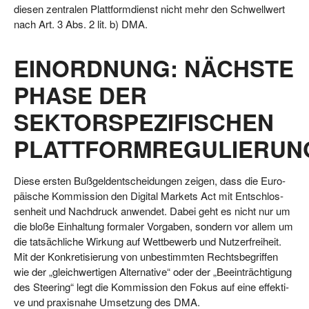
die­sen zen­tra­len Platt­form­dienst nicht mehr den Schwell­wert
nach Art. 3 Abs. 2 lit. b) DMA.
EINORDNUNG: NÄCHSTE
PHASE DER
SEKTORSPEZIFISCHEN
PLATTFORMREGULIERUN
Die­se ers­ten Buß­geld­ent­schei­dun­gen zei­gen, dass die Euro­
päi­sche Kom­mis­si­on den Digi­tal Mar­kets Act mit Ent­schlos­
sen­heit und Nach­druck anwen­det. Dabei geht es nicht nur um
die blo­ße Ein­hal­tung for­ma­ler Vor­ga­ben, son­dern vor allem um
die tat­säch­li­che Wir­kung auf Wett­be­werb und Nut­zer­frei­heit.
Mit der Kon­kre­ti­sie­rung von unbe­stimm­ten Rechts­be­grif­fen
wie der „gleich­wer­ti­gen Alter­na­ti­ve“ oder der „Beein­träch­ti­gung
des Stee­ring“ legt die Kom­mis­si­on den Fokus auf eine effek­ti­
ve und pra­xis­na­he Umset­zung des DMA.