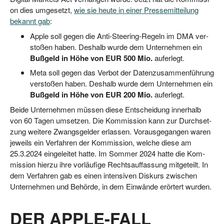
on dies umge­setzt,
wie sie heu­te in einer Pres­se­mit­tei­lung
bekannt gab
:
Apple soll gegen die Anti-Stee­ring-Regeln im DMA ver­
sto­ßen haben. Des­halb wur­de dem Unter­neh­men ein
Buß­geld in Höhe von EUR 500 Mio.
auf­er­legt.
Meta soll gegen das Ver­bot der Daten­zu­sam­men­füh­rung
ver­sto­ßen haben. Des­halb wur­de dem Unter­neh­men ein
Buß­geld in Höhe von EUR 200 Mio.
auf­er­legt.
Bei­de Unter­neh­men müs­sen die­se Ent­schei­dung inner­halb
von 60 Tagen umset­zen. Die Kom­mis­si­on kann zur Durch­set­
zung wei­te­re Zwangs­gel­der erlas­sen. Vor­aus­ge­gan­gen waren
jeweils ein Ver­fah­ren der Kom­mis­si­on, wel­che die­se am
25.3.2024 ein­ge­lei­tet hat­te. Im Som­mer 2024 hat­te die Kom­
mis­si­on hier­zu ihre vor­läu­fi­ge Rechts­auf­fas­sung mit­ge­teilt. In
dem Ver­fah­ren gab es einen inten­si­ven Dis­kurs zwi­schen
Unter­neh­men und Behör­de, in dem Ein­wän­de erör­tert wurden.
DER APPLE-FALL