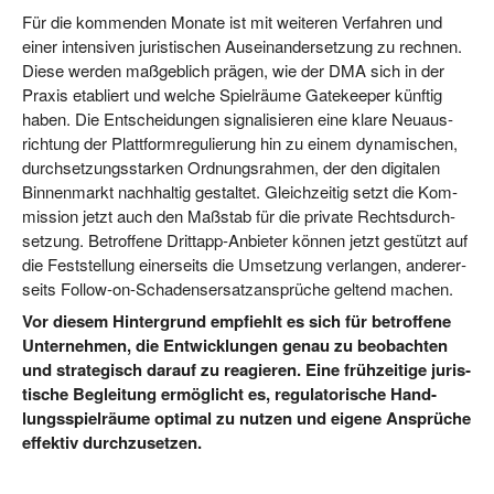
Für die kom­men­den Mona­te ist mit wei­te­ren Ver­fah­ren und
einer inten­si­ven juris­ti­schen Aus­ein­an­der­set­zung zu rech­nen.
Die­se wer­den maß­geb­lich prä­gen, wie der DMA sich in der
Pra­xis eta­bliert und wel­che Spiel­räu­me Gate­kee­per künf­tig
haben. Die Ent­schei­dun­gen signa­li­sie­ren eine kla­re Neu­aus­
rich­tung der Platt­form­re­gu­lie­rung hin zu einem dyna­mi­schen,
durch­set­zungs­star­ken Ord­nungs­rah­men, der den digi­ta­len
Bin­nen­markt nach­hal­tig gestal­tet. Gleich­zei­tig setzt die Kom­
mis­si­on jetzt auch den Maß­stab für die pri­va­te Rechts­durch­
set­zung. Betrof­fe­ne Dritt­app-Anbie­ter kön­nen jetzt gestützt auf
die Fest­stel­lung einer­seits die Umset­zung ver­lan­gen, ande­rer­
seits Fol­low-on-Scha­dens­er­satz­an­sprü­che gel­tend machen.
Vor die­sem Hin­ter­grund emp­fiehlt es sich für betrof­fe­ne
Unter­neh­men, die Ent­wick­lun­gen genau zu beob­ach­ten
und stra­te­gisch dar­auf zu reagie­ren. Eine früh­zei­ti­ge juris­
ti­sche Beglei­tung ermög­licht es, regu­la­to­ri­sche Hand­
lungs­spiel­räu­me opti­mal zu nut­zen und eige­ne Ansprü­che
effek­tiv durchzusetzen.