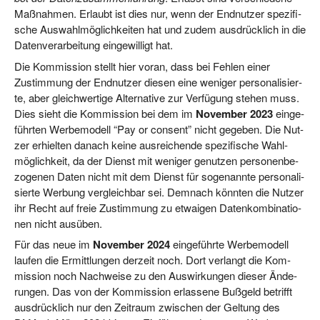
Maß­nah­men. Erlaubt ist dies nur, wenn der End­nut­zer spe­zi­fi­
sche Aus­wahl­mög­lich­kei­ten hat und zudem aus­drück­lich in die
Daten­ver­ar­bei­tung ein­ge­wil­ligt hat.
Die Kom­mis­si­on stellt hier vor­an, dass bei Feh­len einer
Zustim­mung der End­nut­zer die­sen eine weni­ger per­so­na­li­sier­
te, aber gleich­wer­ti­ge Alter­na­ti­ve zur Ver­fü­gung ste­hen muss.
Dies sieht die Kom­mis­si­on bei dem im
Novem­ber 2023
ein­ge­
führ­ten Wer­be­mo­dell “Pay or con­sent” nicht gege­ben. Die Nut­
zer erhiel­ten danach kei­ne aus­rei­chen­de spe­zi­fi­sche Wahl­
mög­lich­keit, da der Dienst mit weni­ger genut­zen per­so­nen­be­
zo­ge­nen Daten nicht mit dem Dienst für soge­nann­te per­so­na­li­
sier­te Wer­bung ver­gleich­bar sei. Dem­nach könn­ten die Nut­zer
ihr Recht auf freie Zustim­mung zu etwa­igen Daten­kom­bi­na­tio­
nen nicht ausüben.
Für das neue im
Novem­ber 2024
ein­ge­führ­te Wer­be­mo­dell
lau­fen die Ermitt­lun­gen der­zeit noch. Dort ver­langt die Kom­
mis­si­on noch Nach­wei­se zu den Aus­wir­kun­gen die­ser Ände­
run­gen. Das von der Kom­mis­si­on erlas­se­ne Buß­geld betrifft
aus­drück­lich nur den Zeit­raum zwi­schen der Gel­tung des