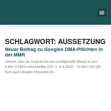
SCHLAGWORT: AUSSETZUNG
Neuer Beitrag zu Googles DMA-Pflichten in
der MMR
Letz­tes Jahr im August hat das Land­ge­richt Mainz zu Art.
5 Abs. 8 DMA ent­schie­den (Urt. v. 12.8.2025 – 12 HK O 32/24).
Erst nach eini­gen Mona­ten ist…