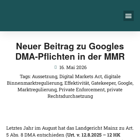
Neuer Beitrag zu Googles
DMA-Pflichten in der MMR
16. Mai 2026
Tags:
Aussetzung
,
Digital Markets Act
,
digitale
Binnenmarktregulierung
,
Effektivität
,
Gatekeeper
,
Google
,
Marktregulierung
,
Private Enforcement
,
private
Rechtsdurchsetzung
Letz­tes Jahr im August hat das Land­ge­richt Mainz zu Art.
5 Abs. 8 DMA ent­schie­den (
Urt. v. 12.8.2025 – 12 HK