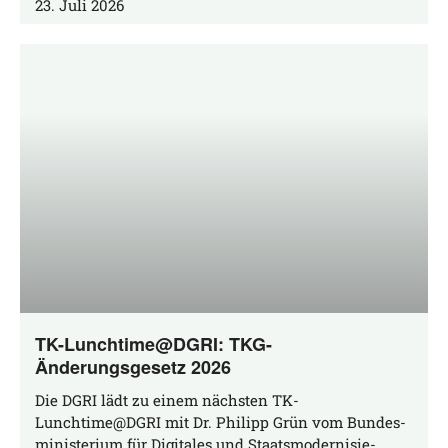
23. Juli 2026
TK-Lunchtime@DGRI: TKG-
Änderungsgesetz 2026
Die DGRI lädt zu einem nächs­ten TK-
Lunchtime@DGRI mit Dr. Phil­ipp Grün vom Bun­des­
mi­nis­te­ri­um für Digi­ta­les und Staats­mo­der­ni­sie­