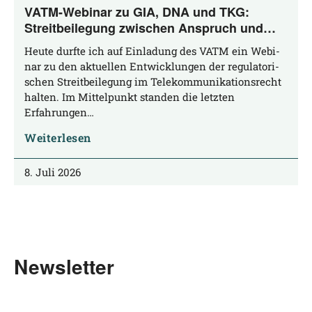
VATM-Webinar zu GIA, DNA und TKG:
Streitbeilegung zwischen Anspruch und
Praxis
Heu­te durf­te ich auf Ein­la­dung des VATM ein Web­i­
nar zu den aktu­el­len Ent­wick­lun­gen der regu­la­to­ri­
schen Streit­bei­le­gung im Tele­kom­mu­ni­ka­ti­ons­recht
hal­ten. Im Mit­tel­punkt stan­den die letz­ten
Erfahrungen…
Weiterlesen
8. Juli 2026
Newsletter