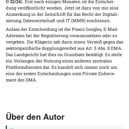
O 32/24
). Erst nach eini­gen Mona­ten ist die Ent­schei­
dung ver­öf­fent­licht wor­den. Jetzt ist dazu von mir eine
Anmer­kung in der Zeit­schrift für das Recht der Digi­ta­li­
sie­rung, Daten­wirt­schaft und IT (MMR) erschienen.
Anlass der Ent­schei­dung ist die Pra­xis Goo­gles, E‑Mail-
Adres­sen bei der Regis­trie­rung vor­aus­zu­set­zen oder zu
ver­ge­ben. Die Klä­ge­rin sah dar­in einen Ver­stoß gegen das
sek­tor­spe­zi­fi­sche Kopp­lungs­ver­bot aus Art. 5 Abs. 8 DMA.
Das Land­ge­richt hat dies im Grund­satz bestä­tigt. Es stel­le
ein Ver­lan­gen der Nut­zung eines ande­ren zen­tra­len
Platt­form­diens­tes dar. Es han­delt sich immer noch um
eine der ers­ten Ent­schei­dun­gen zum Pri­va­te Enforce­
ment des DMA.
Über den Autor