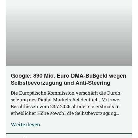
Google: 890 Mio. Euro DMA-Bußgeld wegen
Selbstbevorzugung und Anti-Steering
Die Euro­päi­sche Kom­mis­si­on ver­schärft die Durch­
set­zung des Digi­tal Mar­kets Act deut­lich. Mit zwei
Beschlüs­sen vom 23.7.2026 ahn­det sie erst­mals in
erheb­li­cher Höhe sowohl die Selbstbevorzugung…
Weiterlesen