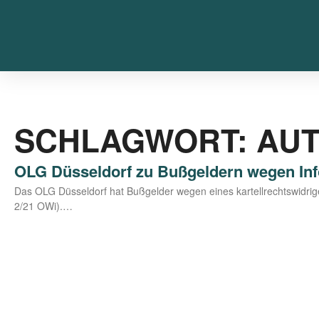
SCHLAGWORT: AUT
OLG Düsseldorf zu Bußgeldern wegen In
Das OLG Düs­sel­dorf hat Buß­gel­der wegen eines kar­tell­rechts­wid­ri­
2/21 OWi).…