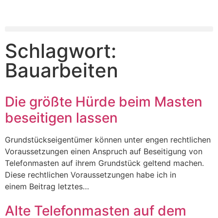
Schlagwort:
Bauarbeiten
Die größte Hürde beim Masten
beseitigen lassen
Grund­stücks­ei­gen­tü­mer kön­nen unter engen recht­li­chen
Vor­aus­set­zun­gen einen Anspruch auf Besei­ti­gung von
Tele­fon­mas­ten auf ihrem Grund­stück gel­tend machen.
Die­se recht­li­chen Vor­aus­set­zun­gen habe ich in
einem Bei­trag letztes…
Alte Telefonmasten auf dem