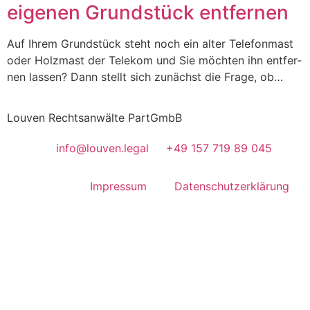
eigenen Grundstück entfernen
Auf Ihrem Grund­stück steht noch ein alter Tele­fon­mast
oder Holz­mast der Tele­kom und Sie möch­ten ihn ent­fer­
nen las­sen? Dann stellt sich zunächst die Fra­ge, ob…
Louven Rechtsanwälte PartGmbB
info@louven.legal
+49 157 719 89 045
Impressum
Datenschutzerklärung