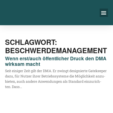
SCHLAGWORT:
BESCHWERDEMANAGEMENT
Wenn erst/​auch öffentlicher Druck den DMA
wirksam macht
Seit eini­ger Zeit gilt der DMA. Er zwingt desi­gnier­te Gate­kee­per
dazu, für Nut­zer ihrer Betriebs­sys­te­me die Mög­lich­keit anzu­
bie­ten, auch ande­re Anwen­dun­gen als Stan­dard ein­zu­rich­
ten. Dass…