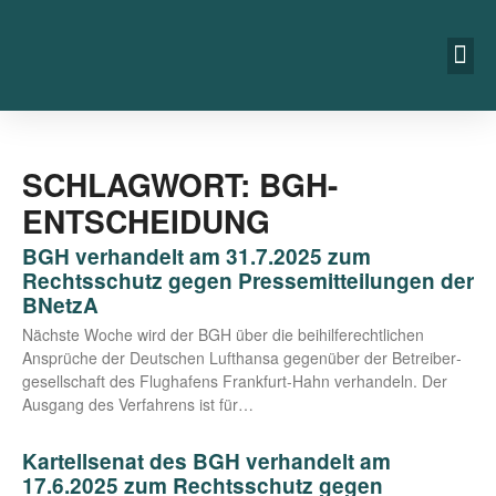
SCHLAGWORT: BGH-
ENTSCHEIDUNG
BGH verhandelt am 31.7.2025 zum
Rechtsschutz gegen Pressemitteilungen der
BNetzA
Nächs­te Woche wird der BGH über die bei­hil­fe­recht­li­chen
Ansprü­che der Deut­schen Luft­han­sa gegen­über der Betrei­ber­
ge­sell­schaft des Flug­ha­fens Fran­k­­furt-Hahn ver­han­deln. Der
Aus­gang des Ver­fah­rens ist für…
Kartellsenat des BGH verhandelt am
17.6.2025 zum Rechtsschutz gegen