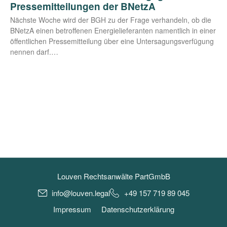
Pressemitteilungen der BNetzA
Nächs­te Woche wird der BGH zu der Fra­ge ver­han­deln, ob die
BNetzA einen betrof­fe­nen Ener­gie­lie­fe­ran­ten nament­lich in einer
öffent­li­chen Pres­se­mit­tei­lung über eine Unter­sa­gungs­ver­fü­gung
nen­nen darf.…
Louven Rechtsanwälte PartGmbB
info@louven.legal
+49 157 719 89 045
Impressum
Datenschutzerklärung