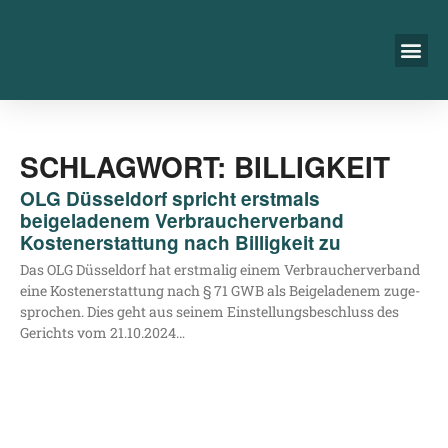
SCHLAGWORT: BILLIGKEIT
OLG Düsseldorf spricht erstmals
beigeladenem Verbraucherverband
Kostenerstattung nach Billigkeit zu
Das OLG Düs­sel­dorf hat erst­ma­lig einem Ver­brau­cher­ver­band
eine Kos­ten­er­stat­tung nach § 71 GWB als Bei­gela­de­nem zuge­
spro­chen. Dies geht aus sei­nem Ein­stel­lungs­be­schluss des
Gerichts vom 21.10.2024…