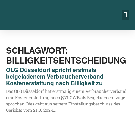
SCHLAGWORT:
BILLIGKEITSENTSCHEIDUNG
OLG Düsseldorf spricht erstmals
beigeladenem Verbraucherverband
Kostenerstattung nach Billigkeit zu
Das OLG Düs­sel­dorf hat erst­ma­lig einem Ver­brau­cher­ver­band
eine Kos­ten­er­stat­tung nach § 71 GWB als Bei­gela­de­nem zuge­
spro­chen. Dies geht aus sei­nem Ein­stel­lungs­be­schluss des
Gerichts vom 21.10.2024…