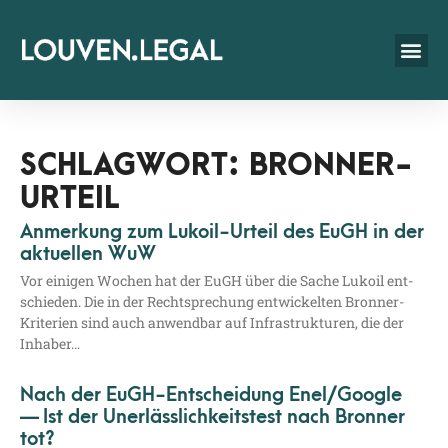
SCHLAGWORT: BRONNER-
URTEIL
Anmerkung zum Lukoil-Urteil des EuGH in der
aktuellen WuW
Vor eini­gen Wochen hat der EuGH über die Sache Lukoil ent­
schie­den. Die in der Recht­spre­chung ent­wi­ckel­ten Bron­­ner-
Kri­­te­ri­en sind auch anwend­bar auf Infra­struk­tu­ren, die der
Inhaber…
Nach der EuGH-Entscheidung Enel/​Google
— Ist der Unerlässlichkeitstest nach Bronner
tot?