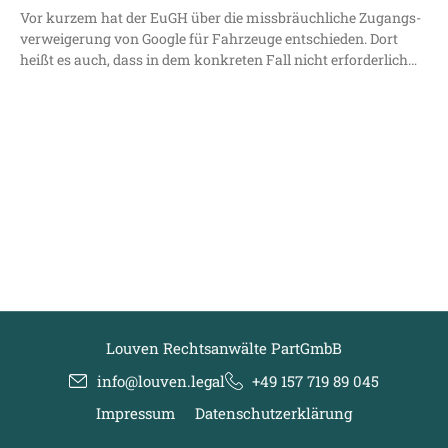
Vor kur­zem hat der EuGH über die miss­bräuch­li­che Zugangs­
ver­wei­ge­rung von Goog­le für Fahr­zeu­ge ent­schie­den. Dort
heißt es auch, dass in dem kon­kre­ten Fall nicht erforderlich…
Louven Rechtsanwälte PartGmbB
info@louven.legal
+49 157 719 89 045
Impressum
Datenschutzerklärung