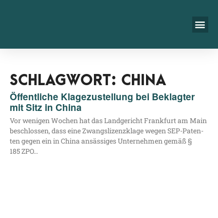
SCHLAGWORT: CHINA
Öffentliche Klagezustellung bei Beklagter
mit Sitz in China
Vor weni­gen Wochen hat das Land­ge­richt Frank­furt am Main
beschlos­sen, dass eine Zwangs­li­zenz­kla­ge wegen SEP-Paten­­
ten gegen ein in Chi­na ansäs­si­ges Unter­neh­men gemäß §
185 ZPO…