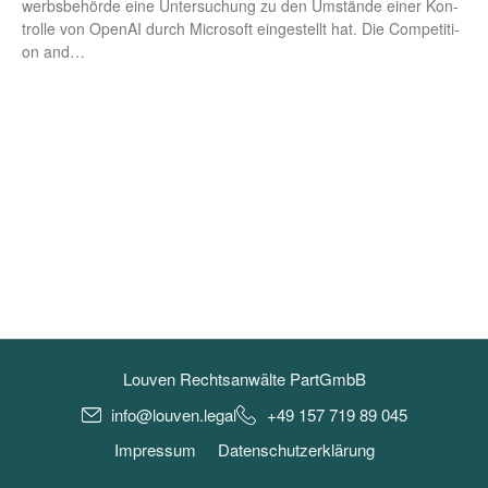
werbs­be­hör­de eine Unter­su­chung zu den Umstän­de einer Kon­
trol­le von Ope­nAI durch Micro­soft ein­ge­stellt hat. Die Com­pe­ti­ti­
on and…
Louven Rechtsanwälte PartGmbB
info@louven.legal
+49 157 719 89 045
Impressum
Datenschutzerklärung