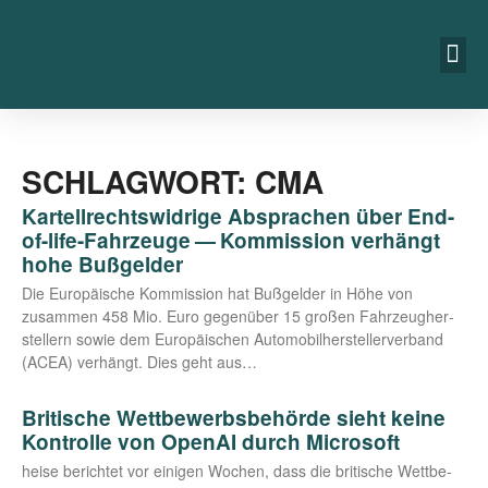
SCHLAGWORT: CMA
Kartellrechtswidrige Absprachen über End-
of-life-Fahrzeuge — Kommission verhängt
hohe Bußgelder
Die Euro­päi­sche Kom­mis­si­on hat Buß­gel­der in Höhe von
zusam­men 458 Mio. Euro gegen­über 15 gro­ßen Fahr­zeug­her­
stel­lern sowie dem Euro­päi­schen Auto­mo­bil­her­stel­ler­ver­band
(ACEA) ver­hängt. Dies geht aus…
Britische Wettbewerbsbehörde sieht keine
Kontrolle von OpenAI durch Microsoft
hei­se berich­tet vor eini­gen Wochen, dass die bri­ti­sche Wett­be­