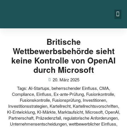
Britische
Wettbewerbsbehörde sieht
keine Kontrolle von OpenAI
durch Microsoft
20. März 2025
Tags:
AI-Startups
,
beherrschender Einfluss
,
CMA
,
Compliance
,
Einfluss
,
Ex-ante-Prüfung
,
Fusionkontrolle
,
Fusionskontrolle
,
Fusionsprüfung
,
Investitionen
,
Investitionsstrategien
,
Kartellrecht
,
Kartellrechtsvorschriften
,
KI-Entwicklung
,
KI-Märkte
,
Marktaufsicht
,
Microsoft
,
OpenAI
,
Partnerschaft
,
Präzedenzfall
,
regulatorische Anforderungen
,
Unternehmensentscheidungen
,
wettbewerblicher Einfluss
,