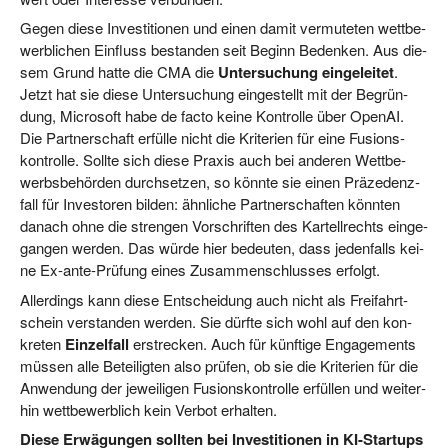
Gegen die­se Inves­ti­tio­nen und einen damit ver­mu­te­ten wett­be­
werb­li­chen Ein­fluss bestan­den seit Beginn Beden­ken. Aus die­
sem Grund hat­te die CMA die
Unter­su­chung
ein­ge­lei­tet
.
Jetzt hat sie die­se Unter­su­chung ein­ge­stellt mit der Begrün­
dung, Micro­soft habe de fac­to kei­ne Kon­trol­le über Ope­nAI.
Die Part­ner­schaft erfül­le nicht die Kri­te­ri­en für eine Fusi­ons­
kon­trol­le. Soll­te sich die­se Pra­xis auch bei ande­ren Wett­be­
werbs­be­hör­den durch­set­zen, so könn­te sie einen Prä­ze­denz­
fall für Inves­to­ren bil­den: ähn­li­che Part­ner­schaf­ten könn­ten
danach ohne die stren­gen Vor­schrif­ten des Kar­tell­rechts ein­ge­
gan­gen wer­den. Das wür­de hier bedeu­ten, dass jeden­falls kei­
ne Ex-ante-Prü­fung eines Zusam­men­schlus­ses erfolgt.
Aller­dings kann die­se Ent­schei­dung auch nicht als Frei­fahrt­
schein ver­stan­den wer­den. Sie dürf­te sich wohl auf den kon­
kre­ten
Ein­zel­fall
erstre­cken. Auch für künf­ti­ge Enga­ge­ments
müs­sen alle Betei­lig­ten also prü­fen, ob sie die Kri­te­ri­en für die
Anwen­dung der jewei­li­gen Fusi­ons­kon­trol­le erfül­len und wei­ter­
hin wett­be­werb­lich kein Ver­bot erhalten.
Die­se Erwä­gun­gen soll­ten bei Inves­ti­tio­nen in KI-Start­ups