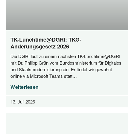
TK-Lunchtime@DGRI: TKG-
Änderungsgesetz 2026
Die DGRI lädt zu einem nächs­ten TK-Lunchtime@DGRI
mit Dr. Phil­ipp Grün vom Bun­des­mi­nis­te­ri­um für Digi­ta­les
und Staats­mo­der­ni­sie­rung ein. Er fin­det wir gewohnt
online via Micro­soft Teams statt…
Weiterlesen
13. Juli 2026