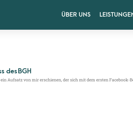
ÜBER UNS
LEISTUNGE
ss des BGH
) ist ein Auf­satz von mir erschie­nen, der sich mit dem ers­ten Face­­b