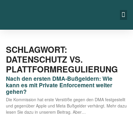
SCHLAGWORT:
DATENSCHUTZ VS.
PLATTFORMREGULIERUNG
Nach den ersten DMA-Bußgeldern: Wie
kann es mit Private Enforcement weiter
gehen?
Die Kom­mis­si­on hat ers­te Ver­stö­ße gegen den DMA fest­ge­stellt
und gegen­über Apple und Meta Buß­gel­der ver­hängt. Mehr dazu
lesen Sie dazu in unse­rem Bei­trag. Aber…