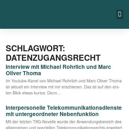
SCHLAGWORT:
DATENZUGANGSRECHT
Interview mit Michael Rohrlich und Marc
Oliver Thoma
Im You­­tu­be-Kanel von Micha­el Rohr­lich und Marc Oli­ver Tho­ma
ist aktu­ell ein Inter­view mit mir erschie­nen. Das ist auf den ers­
ten Blick etwas kuri­os: Denn…
Interpersonelle Telekommunikationsdienste
mit untergeordneter Nebenfunktion
Mit der letz­ten TKG-Novel­­le wur­de der Anwen­dungs­be­reich des
all­ge­mei­nen und spe­zi­el­len Tele­kom­mu­ni­ka­ti­ons­rechts erwei­tert.