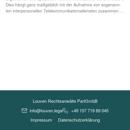
Dies hängt ganz maß­geb­lich mit der Auf­nah­me von soge­nann­
ten inter­per­so­nel­len Tele­kom­mu­ni­ka­ti­ons­diens­ten zusammen.…
Louven Rechtsanwälte PartGmbB
info@louven.legal
+49 157 719 89 045
Impressum
Datenschutzerklärung