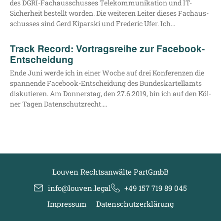
des DGRI-Fach­aus­­schus­­ses Tele­kom­mu­ni­ka­ti­on und IT-
Sicher­heit bestellt wor­den. Die wei­te­ren Lei­ter die­ses Fach­aus­
schus­ses sind Gerd Kipar­ski und Fre­de­ric Ufer. Ich…
Track Record: Vortragsreihe zur Facebook-
Entscheidung
Ende Juni wer­de ich in einer Woche auf drei Kon­fe­ren­zen die
span­nen­de Face­­book-Ent­­schei­­dung des Bun­des­kar­tell­amts
dis­ku­tie­ren. Am Don­ners­tag, den 27.6.2019, bin ich auf den Köl­
ner Tagen Datenschutzrecht.…
Louven Rechtsanwälte PartGmbB
info@louven.legal
+49 157 719 89 045
Impressum
Datenschutzerklärung