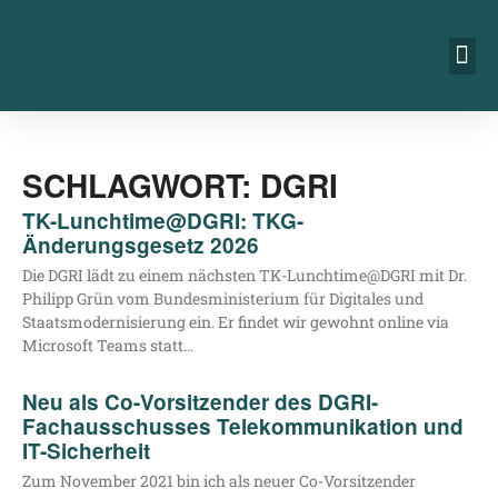
SCHLAGWORT: DGRI
TK-Lunchtime@DGRI: TKG-
Änderungsgesetz 2026
Die DGRI lädt zu einem nächs­ten TK-Lunchtime@DGRI mit Dr.
Phil­ipp Grün vom Bun­des­mi­nis­te­ri­um für Digi­ta­les und
Staats­mo­der­ni­sie­rung ein. Er fin­det wir gewohnt online via
Micro­soft Teams statt…
Neu als Co-Vorsitzender des DGRI-
Fachausschusses Telekommunikation und
IT-Sicherheit
Zum Novem­ber 2021 bin ich als neu­er Co-Vor­­­si­t­­zen­­der