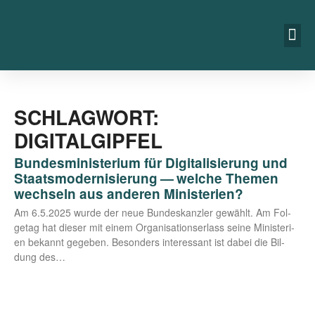
SCHLAGWORT:
DIGITALGIPFEL
Bundesministerium für Digitalisierung und
Staatsmodernisierung — welche Themen
wechseln aus anderen Ministerien?
Am 6.5.2025 wur­de der neue Bun­des­kanz­ler gewählt. Am Fol­
ge­tag hat die­ser mit einem Orga­ni­sa­ti­ons­er­lass sei­ne Minis­te­ri­
en bekannt gege­ben. Beson­ders inter­es­sant ist dabei die Bil­
dung des…