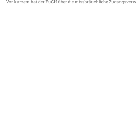
Vor kur­zem hat der EuGH über die miss­bräuch­li­che Zugangs­ver­wei