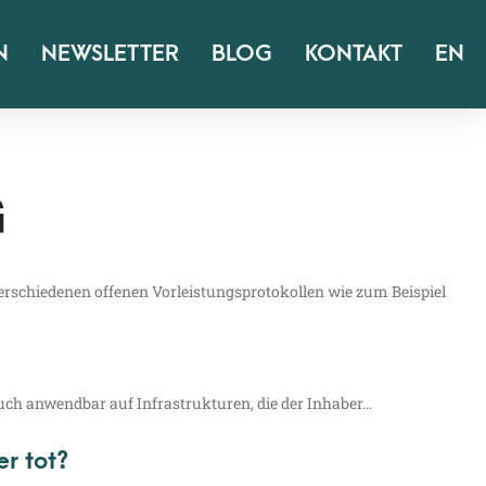
N
NEWSLETTER
BLOG
KONTAKT
EN
G
schie­de­nen offe­nen Vor­leis­tungs­pro­to­kol­len wie zum Bei­spiel
auch anwend­bar auf Infra­struk­tu­ren, die der Inhaber…
r tot?