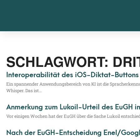
SCHLAGWORT: DRI
Interoperabilität des iOS-Diktat-Buttons 
Ein span­nen­der Anwen­dungs­be­reich von KI ist die Sprach­er­ken­nung
Whisper. Das ist…
Anmerkung zum Lukoil-Urteil des EuGH i
Vor eini­gen Wochen hat der EuGH über die Sache Lukoil ent­schie­den.
Nach der EuGH-Entscheidung Enel/​Google 