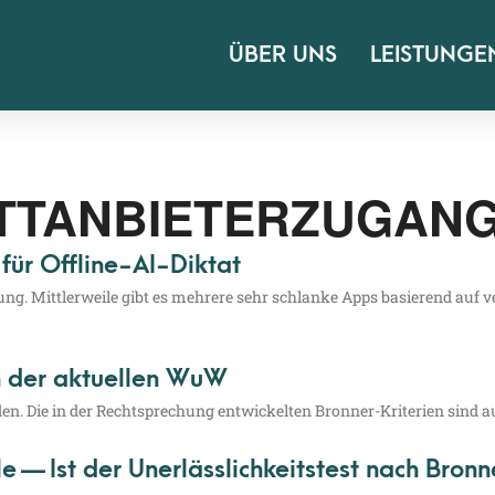
ÜBER UNS
LEISTUNGE
TTANBIETERZUGAN
für Offline-AI-Diktat
. Mitt­ler­wei­le gibt es meh­re­re sehr schlan­ke Apps basie­rend auf ver­
n der aktuellen WuW
 Die in der Recht­spre­chung ent­wi­ckel­ten Bron­­ner-Kri­­te­ri­en sind 
— Ist der Unerlässlichkeitstest nach Bronne