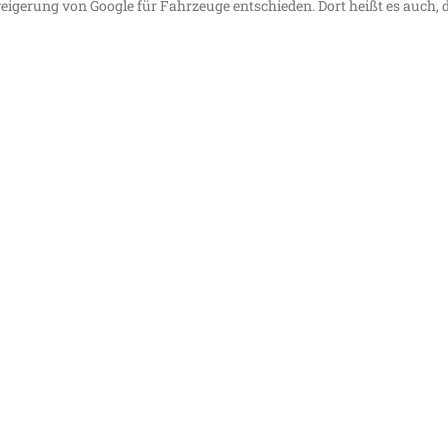
­ge­rung von Goog­le für Fahr­zeu­ge ent­schie­den. Dort heißt es auch, 