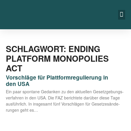
SCHLAGWORT: ENDING
PLATFORM MONOPOLIES
ACT
Vorschläge für Plattformregulierung in
den USA
Ein paar spon­ta­ne Gedan­ken zu den aktu­el­len Gesetz­ge­bungs­
ver­fah­ren in den USA. Die FAZ berich­te­te dar­über die­se Tage
aus­führ­lich. In ins­ge­samt fünf Vor­schlä­gen für Geset­zes­än­de­
run­gen geht es…