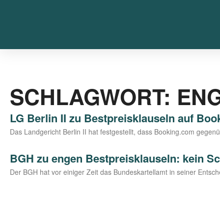
SCHLAGWORT: ENG
LG Berlin II zu Bestpreisklauseln auf Boo
Das Land­ge­richt Ber­lin II hat fest­ge­stellt, dass Boo​king​.com gege
BGH zu engen Bestpreisklauseln: kein Schu
Der BGH hat vor eini­ger Zeit das Bun­des­kar­tell­amt in sei­ner Ent­