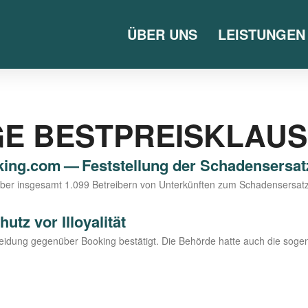
ÜBER UNS
LEISTUNGEN
E BESTPREISKLAUS
​king​.com — Feststellung der Schadensersatz
n­über ins­ge­samt 1.099 Betrei­bern von Unter­künf­ten zum Scha­dens­er­sat
tz vor Illoyalität
schei­dung gegen­über Boo­king bestä­tigt. Die Behör­de hat­te auch die so