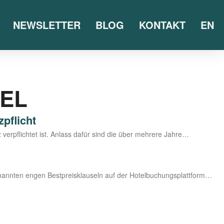
NEWSLETTER
BLOG
KONTAKT
EN
EL
pflicht
z ver­pflich­tet ist. Anlass dafür sind die über meh­re­re Jahre…
ge­nann­ten engen Best­preis­klau­seln auf der Hotelbuchungsplattform…