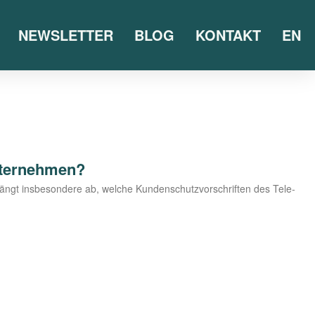
NEWSLETTER
BLOG
KONTAKT
EN
nternehmen?
ängt ins­be­son­de­re ab, wel­che Kun­den­schutz­vor­schrif­ten des Tele­