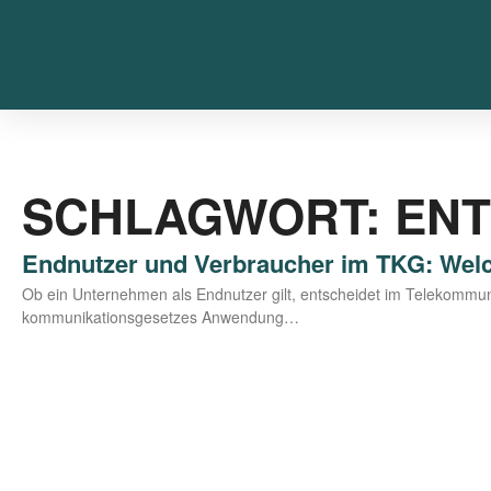
SCHLAGWORT: EN
Endnutzer und Verbraucher im TKG: Welc
Ob ein Unter­neh­men als End­nut­zer gilt, ent­schei­det im Tele­kom­mu­n
kom­mu­ni­ka­ti­ons­ge­set­zes Anwendung…