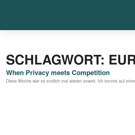
SCHLAGWORT: EUR
When Privacy meets Competition
Die­se Woche war es end­lich mal wie­der soweit. Ich konn­te auf einer 