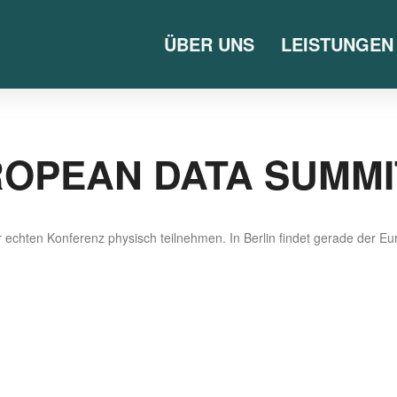
ÜBER UNS
LEISTUNGEN
OPEAN DATA SUMMI
ech­ten Kon­fe­renz phy­sisch teil­neh­men. In Ber­lin fin­det gera­de der 