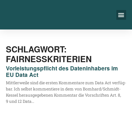
SCHLAGWORT:
FAIRNESSKRITERIEN
Vorleistungspflicht des Dateninhabers im
EU Data Act
Mitt­ler­wei­le sind die ers­ten Kom­men­ta­re zum Data Act ver­füg­
bar. Ich selbst kom­men­tie­re in dem von Bom­har­­d/­­Schmidt-
Kes­­sel her­aus­ge­ge­be­nen Kom­men­tar die Vor­schrif­ten Art. 8,
9 und 12 Data…