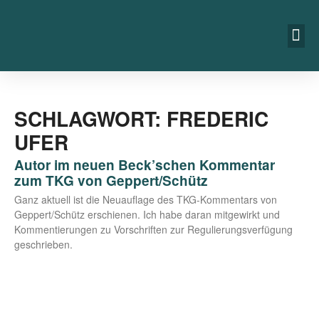
SCHLAGWORT: FREDERIC
UFER
Autor im neuen Beck’schen Kommentar
zum TKG von Geppert/​Schütz
Ganz aktu­ell ist die Neu­auf­la­ge des TKG-Kom­men­tars von
Geppert/​Schütz erschie­nen. Ich habe dar­an mit­ge­wirkt und
Kom­men­tie­run­gen zu Vor­schrif­ten zur Regu­lie­rungs­ver­fü­gung
geschrieben.